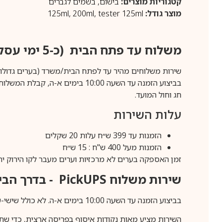
קטגוריות מוצרים:
בישום
,
בשמים לגברים
מוצר גודל:
tester 125ml
,
200ml
,
125ml
משלוח עד פתח הבית (כ-5 ימי עסקים)
שירות משלוחים מהיר עד לפתח הבית/משרד (בערים גדולות לפרטים 70-60
חג וחול המועד.
עלות השירות
הזמנות עד 399 ש״ח עלות 20 שקלים
הזמנות מעל 400 ש"ח : 15 ש״ח
זמן האספקה בערים לא מרכזיות וערים מעבר לקו הירוק יהיה 3-5 ימי עסק
שירות משלוח
PickUPS
- בדרך הביתה (כ-5 
בביצוע הזמנה עד השעה 10:00 בימים א-ה. לא כולל שישי-שבת,ערבי חג וחול המועד.
השירות מציע מאות נקודות איסוף בפריסה ארצית, כדי שת