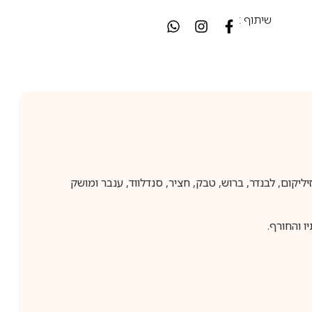
שיתוף :
אלגנטי. הוא משלב תווים של בזיליקום, לבנדר, ברוש, טבק, חציר, סנדלווד, ענבר ומושק
 והחורף.