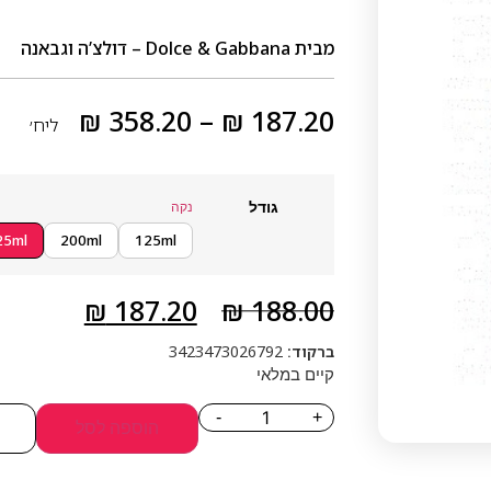
מבית
Dolce & Gabbana – דולצ’ה וגבאנה
₪
358.20
–
₪
187.20
ליח׳
גודל
נקה
25ml
200ml
125ml
₪
187.20
₪
188.00
ברקוד:
3423473026792
קיים במלאי
-
+
הוספה לסל