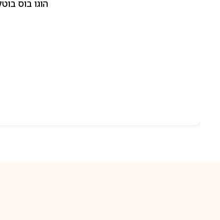
הוגו בוס בוטלד ביונד לאישה