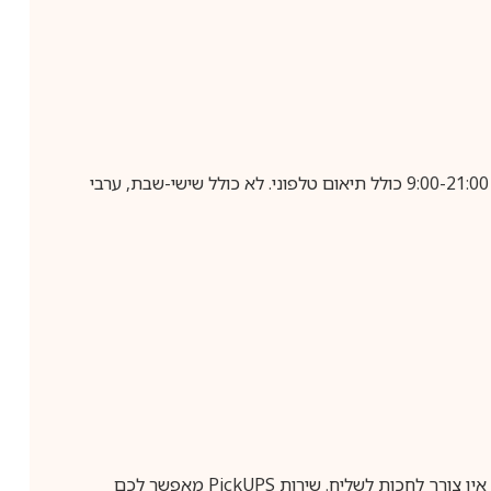
בביצוע הזמנה עד השעה 10:00 בימים א-ה, קבלת המשלוח תבוצע עד חמישה ימי עסקים מיום שלאחר ביצוע ההזמנה, בין השעות 9:00-21:00 כולל תיאום טלפוני. לא כולל שישי-שבת, ערבי
ין צורך לחכות לשליח. שירות
PickUPS
מאפשר לכם