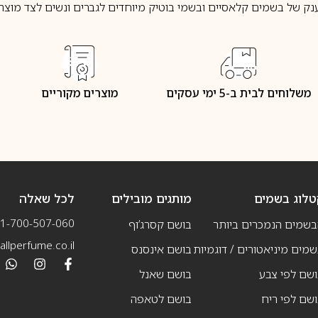
נק של בשמים קלאסיים ובשמי בוטיק מיוחדים לגברים ונשים לצד מוצרי 
משלוחים לבית ב-5 ימי עסקים
מוצרים מקוריים
טלוג בשמים
מותגים מובילים
לכל שאלה
1-700-507-060
בשמים הנמכרים ביותר
בושם קסרג’וף
llperfume.co.il
מים מיניאטורים / דוגמיות
בושם אינסנס
שם לפי צבע
בושם שאנל
שם לפי ריח
בושם לטאפה