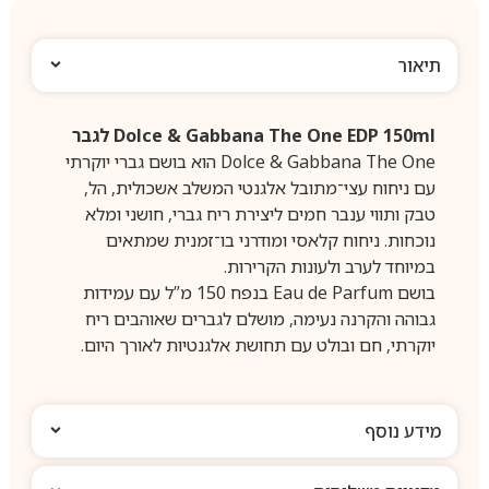
תיאור
Dolce & Gabbana The One EDP 150ml לגבר
Dolce & Gabbana The One הוא בושם גברי יוקרתי
עם ניחוח עצי־מתובל אלגנטי המשלב אשכולית, הל,
טבק ותווי ענבר חמים ליצירת ריח גברי, חושני ומלא
נוכחות. ניחוח קלאסי ומודרני בו־זמנית שמתאים
במיוחד לערב ולעונות הקרירות.
בושם Eau de Parfum בנפח 150 מ”ל עם עמידות
גבוהה והקרנה נעימה, מושלם לגברים שאוהבים ריח
יוקרתי, חם ובולט עם תחושת אלגנטיות לאורך היום.
מידע נוסף