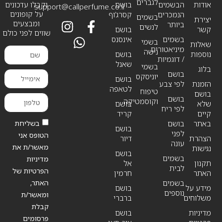
לגברים
אודות
הבשמים
בושם
וקבלו עדכונים
support@callperfume.co.il
על קופונים
הנמכרים
קסרג’וף
בשמים
יצירת
ומבצעים
ביותר
לנשים
קשר
בושם
שווים לפני כולם
בשמים
אינסנס
בשמי
שאלות
מיניאטורים
נישה
נוספות
בושם
/ דוגמיות
שאנל
בשמי
בלוג
בושם
יוניסקס
בושם
הזמנת
לפי צבע
לטאפה
טיפוח
בושם
בושם
וקוסמטיקה
שלא
בושם
לפי ריח
קיים
קריד
בשליחת
באתר
בושם
בושם
לפני
הטופס אני
הצהרת
דיור
עונה
מאשר/ת את
נגישות
בושם
בשמים
מדיניות
תקנון
אל
לבית
הפרטיות של
האתר
חרמין
האתר,
בשמים
מידע על
בושם
נוספים
ומאשר/ת
משלוחים
ברברי
קבלת
מדיניות
בושם
פרסומים