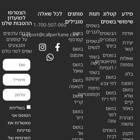
הצטרפו
מידע
קטלוג
חנות
מותגים
לכל שאלה
למועדון
שימושי
בשמים
מובילים
ההטבות שלנו
1-700-507-060
בשמים
לגברים
אודות
הבשמים
בושם
וקבלו עדכונים
support@callperfume.co.il
על קופונים
הנמכרים
קסרג’וף
בשמים
יצירת
ומבצעים
ביותר
לנשים
קשר
בושם
שווים לפני כולם
בשמים
אינסנס
בשמי
שאלות
מיניאטורים
נישה
נוספות
בושם
/ דוגמיות
שאנל
בשמי
בלוג
בושם
יוניסקס
בושם
הזמנת
לפי צבע
לטאפה
טיפוח
בושם
בושם
וקוסמטיקה
שלא
בושם
לפי ריח
קיים
קריד
בשליחת
באתר
בושם
בושם
לפני
הטופס אני
הצהרת
דיור
עונה
מאשר/ת את
נגישות
בושם
בשמים
מדיניות
תקנון
אל
לבית
הפרטיות של
האתר
חרמין