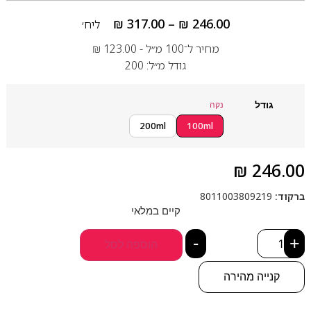
₪
317.00
–
₪
246.00
ליח׳
מחיר ל־100 מ״ל -
123.00
₪
גודל מ״ל: 200
גודל
נקה
200ml
100ml
₪
246.00
ברקוד:
8011003809219
קיים במלאי
-
+
הוספה לסל
קנייה מהירה