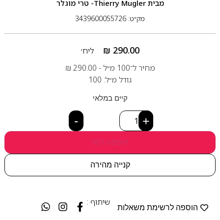
מבית
Thierry Mugler- טרי מוגלר
מק״ט: 3439600055726
₪
290.00
ליח׳
מחיר ל־100 מ״ל -
290.00
₪
גודל מ״ל: 100
קיים במלאי
-
+
הוספה לסל
קנייה מהירה
שיתוף :
הוספה לרשימת משאלות