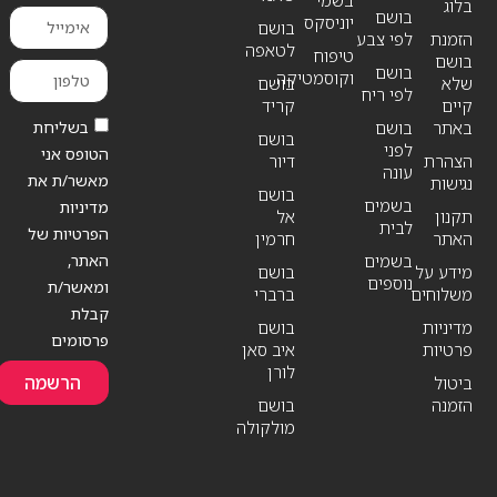
בשמי
בלוג
בושם
יוניסקס
בושם
הזמנת
לפי צבע
לטאפה
טיפוח
בושם
בושם
וקוסמטיקה
שלא
בושם
לפי ריח
קיים
קריד
בשליחת
באתר
בושם
בושם
לפני
הטופס אני
הצהרת
דיור
עונה
מאשר/ת את
נגישות
בושם
בשמים
מדיניות
תקנון
אל
לבית
הפרטיות של
האתר
חרמין
האתר,
בשמים
מידע על
בושם
נוספים
ומאשר/ת
משלוחים
ברברי
קבלת
מדיניות
בושם
פרסומים
פרטיות
איב סאן
לורן
הרשמה
ביטול
הזמנה
בושם
מולקולה