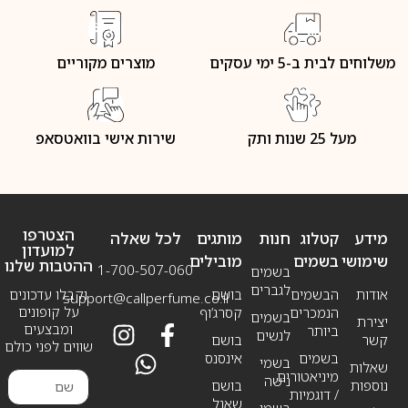
משלוחים לבית ב-5 ימי עסקים
מוצרים מקוריים
מעל 25 שנות ותק
שירות אישי בוואטסאפ
הצטרפו
מידע
קטלוג
חנות
מותגים
לכל שאלה
למועדון
שימושי
בשמים
מובילים
ההטבות שלנו
1-700-507-060
בשמים
לגברים
אודות
הבשמים
בושם
וקבלו עדכונים
support@callperfume.co.il
על קופונים
הנמכרים
קסרג’וף
בשמים
יצירת
ומבצעים
ביותר
לנשים
קשר
בושם
שווים לפני כולם
בשמים
אינסנס
בשמי
שאלות
מיניאטורים
נישה
נוספות
בושם
/ דוגמיות
שאנל