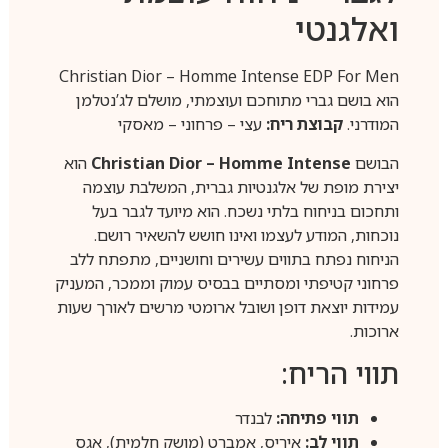
ואלגנטי
Christian Dior – Homme Intense EDP For Men
הוא בושם גברי מתוחכם ועוצמתי, מושלם לג’נטלמן
המודרני.
קבוצת ריח:
עצי – פרחוני – מאסקי
הבושם
Christian Dior – Homme Intense
הוא
יצירת מופת של אלגנטיות גברית, המשלבת עוצמה
ותחכום בניחוח בלתי נשכח. הוא מיועד לגבר בעל
נוכחות, המודע לעצמו ואינו חושש להשאיר רושם.
הניחוח נפתח בתווים עשירים וחושניים, מתפתח ללב
פרחוני קטיפתי ומסתיים בבסיס עמוק וממכר, המעניק
עמידות יוצאת דופן ושובל ארומטי מרשים לאורך שעות
ארוכות.
תווי הריח:
תווי פתיחה:
לבנדר
תווי לב:
איריס, אמברט (מושק חלמית), אגס