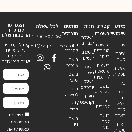
הצטרפו
מידע
קטלוג
חנות
מותגים
לכל שאלה
למועדון
שימושי
בשמים
מובילים
ההטבות שלנו
1-700-507-060
בשמים
לגברים
אודות
הבשמים
בושם
וקבלו עדכונים
support@callperfume.co.il
על קופונים
הנמכרים
קסרג’וף
בשמים
יצירת
ומבצעים
ביותר
לנשים
קשר
בושם
שווים לפני כולם
בשמים
אינסנס
בשמי
שאלות
מיניאטורים
נישה
נוספות
בושם
/ דוגמיות
שאנל
בשמי
בלוג
בושם
יוניסקס
בושם
הזמנת
לפי צבע
לטאפה
טיפוח
בושם
בושם
וקוסמטיקה
שלא
בושם
לפי ריח
קיים
קריד
בשליחת
באתר
בושם
בושם
לפני
הטופס אני
הצהרת
דיור
עונה
מאשר/ת את
נגישות