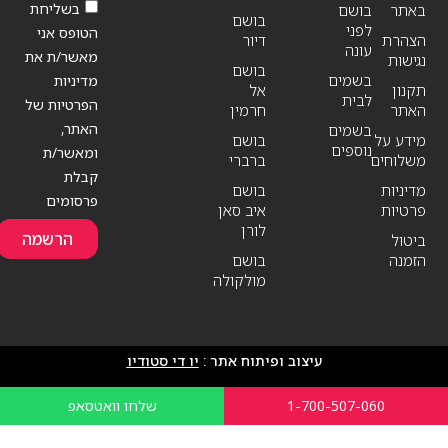
בשליחת
באתר
בושם
בושם
לפני
הטופס אני
הצהרת
דיור
עונה
מאשר/ת את
נגישות
בושם
בשמים
מדיניות
תקנון
אל
לבית
הפרטיות של
האתר
חרמין
האתר,
בשמים
מידע על
בושם
נוספים
ומאשר/ת
משלוחים
ברברי
קבלת
מדיניות
בושם
פרסומים
פרטיות
איב סאן
לורן
הרשמה
ביטול
הזמנה
בושם
מולקולה
עיצוב ופיתוח אתר :
יו די סטודיו
1-700-507-060
שלחו וואטסאפ