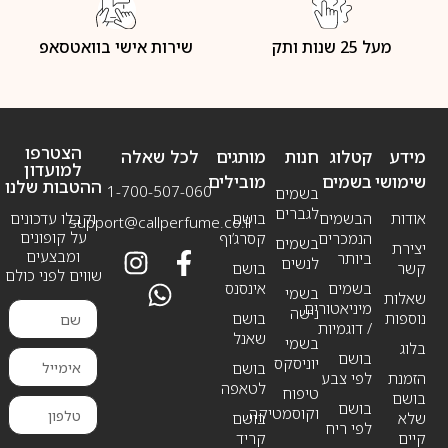
מעל 25 שנות ותק
שירות אישי בוואטסאפ
הצטרפו
מידע
קטלוג
חנות
מותגים
לכל שאלה
למועדון
שימושי
בשמים
מובילים
ההטבות שלנו
1-700-507-060
בשמים
לגברים
אודות
הבשמים
בושם
וקבלו עדכונים
support@callperfume.co.il
על קופונים
הנמכרים
קסרג’וף
בשמים
יצירת
ומבצעים
ביותר
לנשים
קשר
בושם
שווים לפני כולם
בשמים
אינסנס
בשמי
שאלות
מיניאטורים
נישה
נוספות
בושם
/ דוגמיות
שאנל
בשמי
בלוג
בושם
יוניסקס
בושם
הזמנת
לפי צבע
לטאפה
טיפוח
בושם
בושם
וקוסמטיקה
שלא
בושם
לפי ריח
קיים
קריד