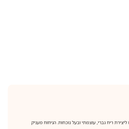
ווים עציים ליצירת ריח גברי, עוצמתי ובעל נוכחות. הניחוח מעניק