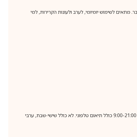
ענבר. מתאים לשימוש יומיומי, לערב ולעונות הקרירות, למי
בביצוע הזמנה עד השעה 10:00 בימים א-ה, קבלת המשלוח תבוצע עד חמישה ימי עסקים מיום שלאחר ביצוע ההזמנה, בין השעות 9:00-21:00 כולל תיאום טלפוני. לא כולל שישי-שבת, ערבי