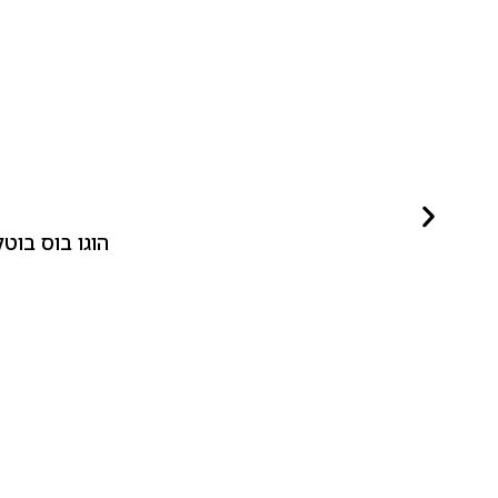
הוגו בוס בוטלד ביונד לאישה