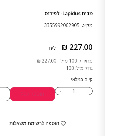
מבית
Lapidus- לפידוס
מק״ט: 3355992002905
₪
227.00
ליח׳
מחיר ל־100 מ״ל -
227.00
₪
גודל מ״ל: 100
קיים במלאי
-
+
הוספה לסל
הוספה לרשימת משאלות