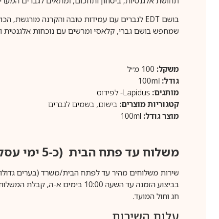
תחושת אלגנטיות, ביטחון ותחכום, ומתאים לגברים המעריכ
בושם EDT לגברים עם עמידות טובה והקרנה מורגשת, 
שמחפש בושם גברי, קלאסי ומרשים עם נוכחות אלגנטית ו
משקל:
100 מ״ל
גודל:
100ml
מותגים:
Lapidus- לפידוס
קטגוריות מוצרים:
בישום
,
בשמים לגברים
מוצר גודל:
100ml
משלוח עד פתח הבית (כ-5 ימי עסקים)
שירות משלוחים מהיר עד לפתח הבית/משרד (בערים גדולות לפרטים 70-60
חג וחול המועד.
עלות השירות