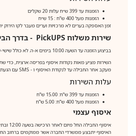
הזמנות עד 399 ש״ח עלות 20 שקלים
הזמנות מעל 400 ש"ח : 15 ש״ח
זמן האספקה בערים לא מרכזיות וערים מעבר לקו הירוק יהיה 3-5 ימי עסק
שירות משלוח
PickUPS
- בדרך הביתה (כ-5 
בביצוע הזמנה עד השעה 10:00 בימים א-ה. לא כולל שישי-שבת,ערבי חג וחול המועד.
השירות מציע מאות נקודות איסוף בפריסה ארצית, כדי שת
מעקב אחר החבילה עד לנקודת האיסוף ו -
SMS
עם הגעת ה
עלות השירות
הזמנות עד 399 ש"ח: 15.00 ש"ח
הזמנות מעל 400 ש"ח: 5.00 ש"ח
איסוף עצמי
איסוף החבילה החל מיום לאחר הרכישה בשעה 12:00 ובתיאום מראש בלבד.
האיסוף יתבצע ממשרדי החברה אשר ממוקמים ברחוב החרושת 25, ר