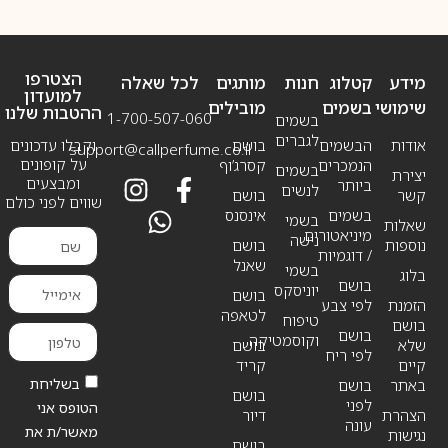
הצטרפו
מידע
קטלוג
חנות
מותגים
לכל שאלה
למועדון
שימושי
בשמים
מובילים
ההטבות שלנו
1-700-507-060
בשמים
לגברים
אודות
הבשמים
בושם
וקבלו עדכונים
support@callperfume.co.il
על קופונים
הנמכרים
קסרג’וף
בשמים
יצירת
ומבצעים
ביותר
לנשים
קשר
בושם
שווים לפני כולם
בשמים
אינסנס
בשמי
שאלות
מיניאטורים
נישה
נוספות
בושם
/ דוגמיות
שאנל
בשמי
בלוג
בושם
יוניסקס
בושם
הזמנת
לפי צבע
לטאפה
טיפוח
בושם
בושם
וקוסמטיקה
שלא
בושם
לפי ריח
קיים
קריד
בשליחת
באתר
בושם
בושם
לפני
הטופס אני
הצהרת
דיור
עונה
מאשר/ת את
נגישות
בושם