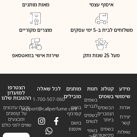
איסוף עצמי
מאות מותגים
משלוחים לבית ב-5 ימי עסקים
מוצרים מקוריים
מעל 25 שנות ותק
שירות אישי בוואטסאפ
הצטרפו
מידע
קטלוג
חנות
מותגים
לכל שאלה
למועדון
שימושי
בשמים
מובילים
ההטבות שלנו
1-700-507-060
בשמים
לגברים
אודות
הבשמים
בושם
וקבלו עדכונים
support@callperfume.co.il
על קופונים
הנמכרים
קסרג’וף
בשמים
יצירת
ומבצעים
ביותר
לנשים
קשר
בושם
שווים לפני כולם
בשמים
אינסנס
בשמי
שאלות
מיניאטורים
נישה