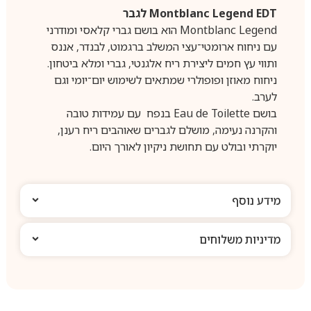
Montblanc Legend EDT לגבר
Montblanc Legend הוא בושם גברי קלאסי ומודרני
עם ניחוח ארומטי־עצי המשלב ברגמוט, לבנדר, אננס
ותווי עץ חמים ליצירת ריח אלגנטי, גברי ומלא ביטחון.
ניחוח מאוזן ופופולרי שמתאים לשימוש יום־יומי וגם
לערב.
בושם Eau de Toilette בנפח עם עמידות טובה
והקרנה נעימה, מושלם לגברים שאוהבים ריח רענן,
יוקרתי ובולט עם תחושת ניקיון לאורך היום.
מידע נוסף
מדיניות משלוחים