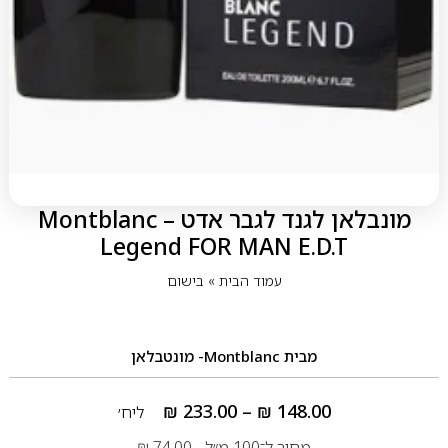
מונבלאן לגנד לגבר אדט – Montblanc
Legend FOR MAN E.D.T
עמוד הבית
»
בישום
מבית
Montblanc- מונטבלאן
₪
233.00
–
₪
148.00
ליח׳
מחיר ל־100 מ״ל -
74.00
₪