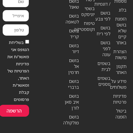
נוספות
בושם
/ דוגמיות
שאנל
בשמי
בלוג
בושם
יוניסקס
בושם
הזמנת
לפי צבע
לטאפה
טיפוח
בושם
בושם
וקוסמטיקה
שלא
בושם
לפי ריח
קיים
קריד
בשליחת
באתר
בושם
בושם
לפני
הטופס אני
הצהרת
דיור
עונה
מאשר/ת את
נגישות
בושם
בשמים
מדיניות
תקנון
אל
לבית
הפרטיות של
האתר
חרמין
האתר,
בשמים
מידע על
בושם
נוספים
ומאשר/ת
משלוחים
ברברי
קבלת
מדיניות
בושם
פרסומים
פרטיות
איב סאן
לורן
הרשמה
ביטול
הזמנה
בושם
מולקולה