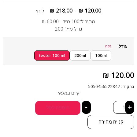
₪
218.00
–
₪
120.00
ליח׳
מחיר ל־100 מ״ל -
60.00
₪
גודל מ״ל: 200
גודל
נקה
tester 100 ml
200ml
100ml
₪
120.00
ברקוד:
5050456522842
קיים במלאי
-
+
הוספה לסל
קנייה מהירה