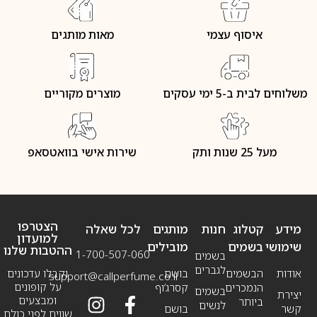
איסוף עצמי
מאות מותגים
משלוחים לבית ב-5 ימי עסקים
מוצרים מקוריים
מעל 25 שנות ותק
שירות אישי בוואטסאפ
הצטרפו
מידע
קטלוג
חנות
מותגים
לכל שאלה
למועדון
שימושי
בשמים
מובילים
ההטבות שלנו
1-700-507-060
בשמים
לגברים
אודות
הבשמים
בושם
וקבלו עדכונים
support@callperfume.co.il
על קופונים
הנמכרים
קסרג’וף
בשמים
יצירת
ומבצעים
ביותר
לנשים
קשר
בושם
שווים לפני כולם