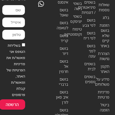
בשמים
אינסנס
בשמי
שאלות
מיניאטורים
נישה
נוספות
בושם
/ דוגמיות
שאנל
בשמי
בלוג
בושם
יוניסקס
בושם
הזמנת
לפי צבע
לטאפה
טיפוח
בושם
בושם
וקוסמטיקה
שלא
בושם
לפי ריח
קיים
קריד
בשליחת
באתר
בושם
בושם
לפני
הטופס אני
הצהרת
דיור
עונה
מאשר/ת את
נגישות
בושם
בשמים
מדיניות
תקנון
אל
לבית
הפרטיות של
האתר
חרמין
האתר,
בשמים
מידע על
בושם
נוספים
ומאשר/ת
משלוחים
ברברי
קבלת
מדיניות
בושם
פרסומים
פרטיות
איב סאן
לורן
הרשמה
ביטול
הזמנה
בושם
מולקולה