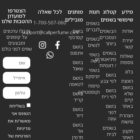
הצטרפו
מידע
קטלוג
חנות
מותגים
לכל שאלה
למועדון
שימושי
בשמים
מובילים
ההטבות שלנו
1-700-507-060
בשמים
לגברים
אודות
הבשמים
בושם
וקבלו עדכונים
support@callperfume.co.il
על קופונים
הנמכרים
קסרג’וף
בשמים
יצירת
ומבצעים
ביותר
לנשים
קשר
בושם
שווים לפני כולם
בשמים
אינסנס
בשמי
שאלות
מיניאטורים
נישה
נוספות
בושם
/ דוגמיות
שאנל
בשמי
בלוג
בושם
יוניסקס
בושם
הזמנת
לפי צבע
לטאפה
טיפוח
בושם
בושם
וקוסמטיקה
שלא
בושם
לפי ריח
קיים
קריד
בשליחת
באתר
בושם
בושם
לפני
הטופס אני
הצהרת
דיור
עונה
מאשר/ת את
נגישות
בושם
בשמים
מדיניות
תקנון
אל
לבית
הפרטיות של
האתר
חרמין