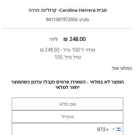
מבית
Carolina Herrera- קרולינה הררה
מק״ט: 8411061972656
₪
248.00
ליח׳
מחיר ל־100 מ״ל -
248.00
₪
גודל מ״ל: 100
המלאי אזל
המוצר לא במלאי - השאירו פרטים וקבלו עדכון כשהמוצר
יחזור למלאי
+972
Israel +972