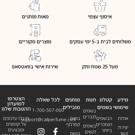
איסוף עצמי
מאות מותגים
משלוחים לבית ב-5 ימי עסקים
מוצרים מקוריים
מעל 25 שנות ותק
שירות אישי בוואטסאפ
הצטרפו
מידע
קטלוג
חנות
מותגים
לכל שאלה
למועדון
שימושי
בשמים
מובילים
ההטבות שלנו
1-700-507-060
בשמים
לגברים
אודות
הבשמים
בושם
וקבלו עדכונים
support@callperfume.co.il
על קופונים
הנמכרים
קסרג’וף
בשמים
יצירת
ומבצעים
ביותר
לנשים
קשר
בושם