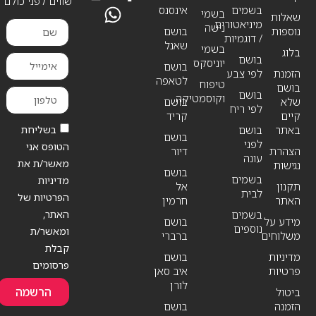
שווים לפני כולם
בשמים
אינסנס
בשמי
שאלות
מיניאטורים
נישה
נוספות
בושם
/ דוגמיות
שאנל
בשמי
בלוג
בושם
יוניסקס
בושם
הזמנת
לפי צבע
לטאפה
טיפוח
בושם
בושם
וקוסמטיקה
שלא
בושם
לפי ריח
קיים
קריד
בשליחת
באתר
בושם
בושם
לפני
הטופס אני
הצהרת
דיור
עונה
מאשר/ת את
נגישות
בושם
בשמים
מדיניות
תקנון
אל
לבית
הפרטיות של
האתר
חרמין
האתר,
בשמים
מידע על
בושם
נוספים
ומאשר/ת
משלוחים
ברברי
קבלת
מדיניות
בושם
פרסומים
פרטיות
איב סאן
לורן
הרשמה
ביטול
הזמנה
בושם