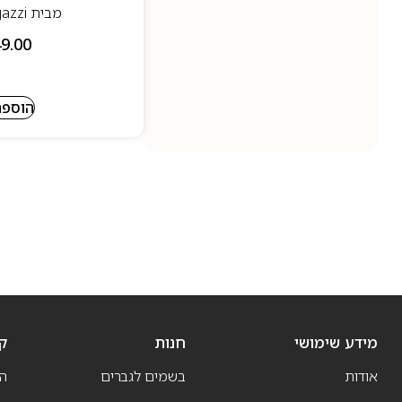
מבית fugazzi - פוגאזי
9.00
הוספה
מידע שימושי
חנות
ק
אודות
בשמים לגברים
ה