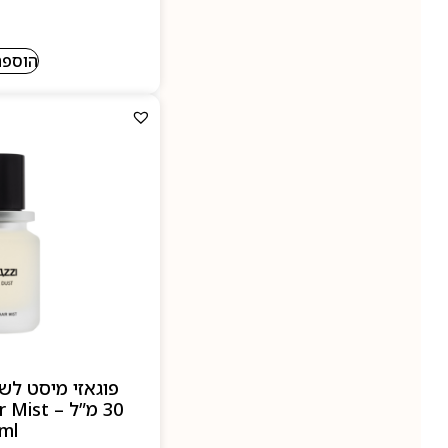
הוספה
פוגאזי מיסט לש
30 מ”ל – 
ml