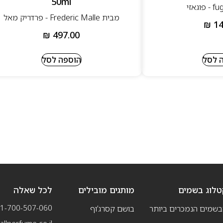
50ml
מבית Frederic Malle - פרדריק מאל
₪
14
₪
497.00
 לסל
הוספה לסל
טלוג בשמים
מותגים מובילים
לכל שאלה
1-700-507-060
בשמים הנמכרים ביותר
בושם קסרג’וף
llperfume.co.il