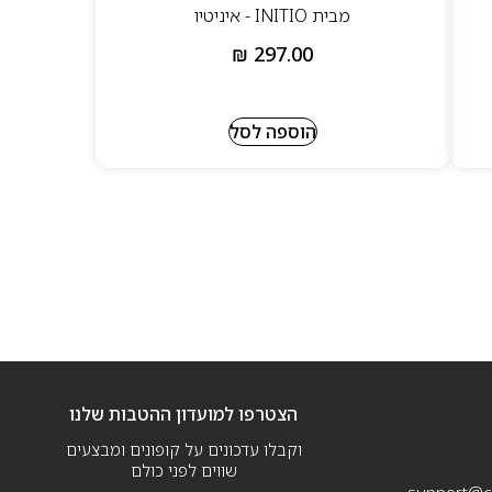
מבית INITIO - איניטיו
₪
297.00
הוספה לסל
הצטרפו למועדון ההטבות שלנו
וקבלו עדכונים על קופונים ומבצעים
שווים לפני כולם
support@ca