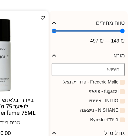
טווח מחירים
497
₪
—
149
₪
מותג
Frederic Malle - פרדריק מאל
fugazzi - פוגאזי
ביירדו בלאנש י
INITIO - איניטיו
NISHANE - נישאנה
 Perfume 75ML
ביירדו- Byredo
מבית ביירדו- do
0.00
גודל מ"ל