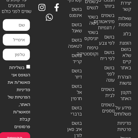
בשמים
יצירת
ומבצעים
ביותר
לנשים
קשר
בושם
שווים לפני כולם
בשמים
אינסנס
בשמי
שאלות
מיניאטורים
נישה
נוספות
בושם
/ דוגמיות
שאנל
בשמי
בלוג
בושם
יוניסקס
בושם
הזמנת
לפי צבע
לטאפה
טיפוח
בושם
בושם
וקוסמטיקה
שלא
בושם
לפי ריח
קיים
קריד
בשליחת
באתר
בושם
בושם
לפני
הטופס אני
הצהרת
דיור
עונה
מאשר/ת את
נגישות
בושם
בשמים
מדיניות
תקנון
אל
לבית
הפרטיות של
האתר
חרמין
האתר,
בשמים
מידע על
בושם
נוספים
ומאשר/ת
משלוחים
ברברי
קבלת
מדיניות
בושם
פרסומים
פרטיות
איב סאן
לורן