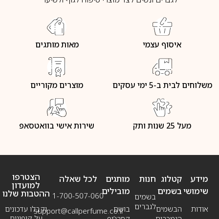
איסוף עצמי
מאות מותגים
משלוחים לבית ב-5 ימי עסקים
מוצרים מקוריים
מעל 25 שנות ותק
שירות אישי בוואטסאפ
הצטרפו
מידע
קטלוג
חנות
מותגים
לכל שאלה
למועדון
שימושי
בשמים
מובילים
ההטבות שלנו
1-700-507-060
בשמים
לגברים
אודות
הבשמים
בושם
וקבלו עדכונים
support@callperfume.co.il
על קופונים
הנמכרים
קסרג’וף