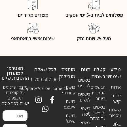
משלוחים לבית ב-5 ימי עסקים
מוצרים מקוריים
מעל 25 שנות ותק
שירות אישי בוואטסאפ
הצטרפו
מידע
קטלוג
חנות
מותגים
לכל שאלה
למועדון
שימושי
בשמים
מובילים
ההטבות שלנו
1-700-507-060
בשמים
לגברים
אודות
הבשמים
בושם
וקבלו עדכונים
support@callperfume.co.il
על קופונים
הנמכרים
קסרג’וף
בשמים
יצירת
ומבצעים
ביותר
לנשים
קשר
בושם
שווים לפני כולם
בשמים
אינסנס
בשמי
שאלות
מיניאטורים
נישה
נוספות
בושם
/ דוגמיות
שאנל
בשמי
בלוג
בושם