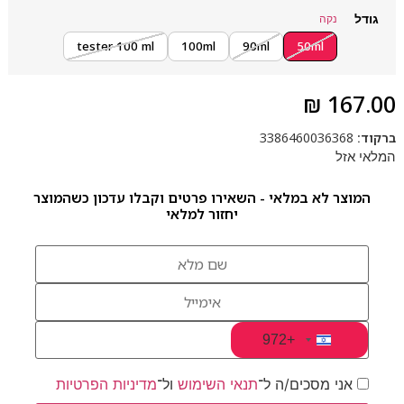
גודל
נקה
tester 100 ml
100ml
90ml
50ml
₪
167.00
ברקוד:
3386460036368
המלאי אזל
המוצר לא במלאי - השאירו פרטים וקבלו עדכון כשהמוצר
יחזור למלאי
+972
Israel +972
אני מסכים/ה ל־
תנאי השימוש
ול־
מדיניות הפרטיות