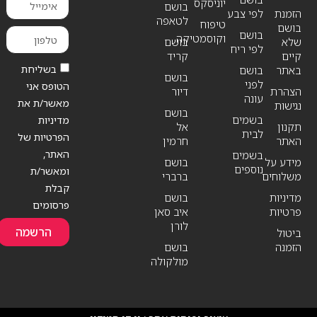
יוניסקס
בושם
הזמנת
לפי צבע
לטאפה
טיפוח
בושם
בושם
וקוסמטיקה
שלא
בושם
לפי ריח
קיים
קריד
בשליחת
באתר
בושם
בושם
לפני
הטופס אני
הצהרת
דיור
עונה
מאשר/ת את
נגישות
בושם
בשמים
מדיניות
תקנון
אל
לבית
הפרטיות של
האתר
חרמין
האתר,
בשמים
מידע על
בושם
נוספים
ומאשר/ת
משלוחים
ברברי
קבלת
מדיניות
בושם
פרסומים
פרטיות
איב סאן
לורן
הרשמה
ביטול
הזמנה
בושם
מולקולה