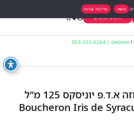
אישור
מדיניות עוגיות
0
חיפוש מותגים
וואטסאפ | 053-333-6264
בושרון איריס דה סירקוזה א.ד.פ יוניסקס 125 מ”ל
Boucheron Iris de Syracu