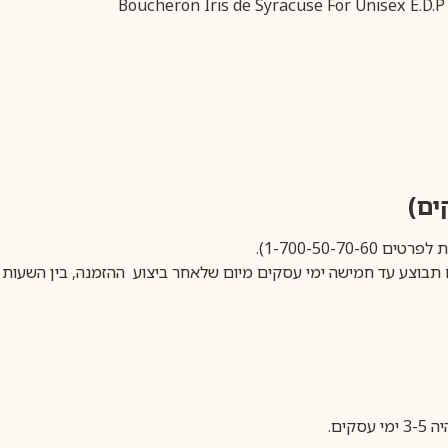
1-700-50-).
ים.