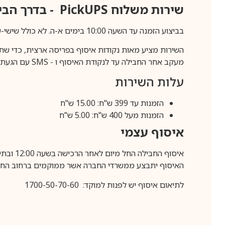
שירות משלוח
PickUPS
- בדרך הביתה (כ-5 
בביצוע הזמנה עד השעה 10:00 בימים א-ה. לא כולל שישי-שבת,ערבי חג וחול המועד.
השירות מציע מאות נקודות איסוף בפריסה ארצית, כדי שת
מעקב אחר החבילה עד לנקודת האיסוף ו -
SMS
עם הגעת ה
עלות השירות
הזמנות עד 399 ש"ח: 15.00 ש"ח
הזמנות מעל 400 ש"ח: 5.00 ש"ח
איסוף עצמי
איסוף החבילה החל מיום לאחר הרכישה בשעה 12:00 ובתיאום מראש בלבד.
האיסוף יתבצע ממשרדי החברה אשר ממוקמים ברחוב החרושת 25, ר
לתיאום איסוף יש לפנות למוקד: 1700-50-70-60