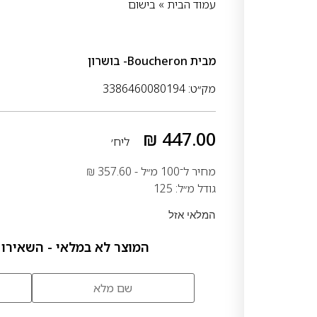
עמוד הבית
»
בישום
מבית
Boucheron- בושרון
מק״ט: 3386460080194
₪
447.00
ליח׳
מחיר ל־100 מ״ל -
357.60
₪
גודל מ״ל: 125
המלאי אזל
המוצר לא במלאי - השאירו 