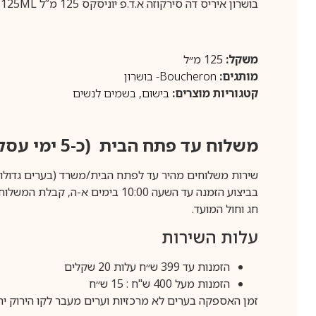
בושרון איריס דה סירקוזה א.ד.פ יוניסקס 125 מ”ל Boucheron Iris de Syracuse For Unisex E.D.P 125ML
משקל:
125 מ״ל
מותגים:
Boucheron- בושרון
קטגוריות מוצרים:
בישום
,
בשמים לנשים
משלוח עד פתח הבית (כ-5 ימי עסקים)
שירות משלוחים מהיר עד לפתח הבית/משרד (בערים גדולות לפרטים 70-60
חג וחול המועד.
עלות השירות
הזמנות עד 399 ש״ח עלות 20 שקלים
הזמנות מעל 400 ש"ח : 15 ש״ח
זמן האספקה בערים לא מרכזיות וערים מעבר לקו הירוק יהיה 3-5 ימי עסק