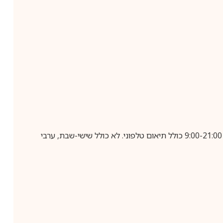
בביצוע הזמנה עד השעה 10:00 בימים א-ה, קבלת המשלוח תבוצע עד חמישה ימי עסקים מיום שלאחר ביצוע ההזמנה, בין השעות 9:00-21:00 כולל תיאום טלפוני. לא כולל שישי-שבת, ערבי