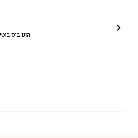
הוגו בוס בוטלד ביונד לאישה