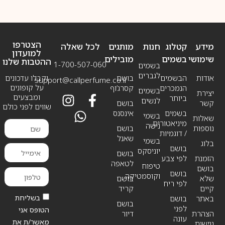
הצטרפו
מידע
קטלוג
חנות
מותגים
לכל שאלה
למועדון
שימושי
בשמים
מובילים
ההטבות שלנו
1-700-507-060
בשמים
לגברים
אודות
הבשמים
בושם
וקבלו עדכונים
support@callperfume.co.il
על קופונים
הנמכרים
קסרג’וף
בשמים
יצירת
ומבצעים
ביותר
לנשים
קשר
בושם
שווים לפני כולם
בשמים
אינסנס
בשמי
שאלות
מיניאטורים
נישה
נוספות
בושם
/ דוגמיות
שאנל
בשמי
בלוג
בושם
יוניסקס
בושם
הזמנת
לפי צבע
לטאפה
טיפוח
בושם
בושם
וקוסמטיקה
שלא
בושם
לפי ריח
קיים
קריד
בשליחת
באתר
בושם
בושם
לפני
הטופס אני
הצהרת
דיור
עונה
מאשר/ת את
נגישות