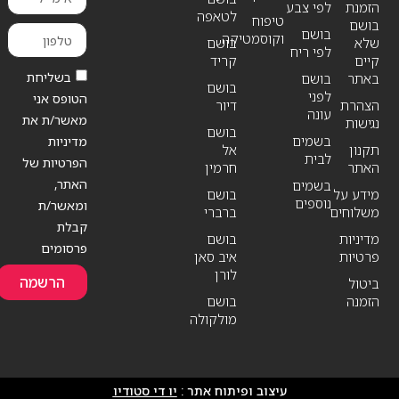
הזמנת
לפי צבע
לטאפה
טיפוח
בושם
בושם
וקוסמטיקה
שלא
בושם
לפי ריח
קיים
קריד
בשליחת
באתר
בושם
בושם
לפני
הטופס אני
הצהרת
דיור
עונה
מאשר/ת את
נגישות
בושם
בשמים
מדיניות
תקנון
אל
לבית
הפרטיות של
האתר
חרמין
האתר,
בשמים
מידע על
בושם
נוספים
ומאשר/ת
משלוחים
ברברי
קבלת
מדיניות
בושם
פרסומים
פרטיות
איב סאן
לורן
הרשמה
ביטול
הזמנה
בושם
מולקולה
עיצוב ופיתוח אתר :
יו די סטודיו