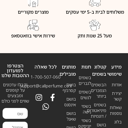
משלוחים לבית ב-5 ימי עסקים
מוצרים מקוריים
מעל 25 שנות ותק
שירות אישי בוואטסאפ
הצטרפו
מידע
קטלוג
חנות
מותגים
לכל שאלה
למועדון
שימושי
בשמים
מובילים
ההטבות שלנו
1-700-507-060
בשמים
לגברים
אודות
הבשמים
בושם
וקבלו עדכונים
support@callperfume.co.il
על קופונים
הנמכרים
קסרג’וף
בשמים
יצירת
ומבצעים
ביותר
לנשים
קשר
בושם
שווים לפני כולם
בשמים
אינסנס
בשמי
שאלות
מיניאטורים
נישה
נוספות
בושם
/ דוגמיות
שאנל
בשמי
בלוג
בושם
יוניסקס
בושם