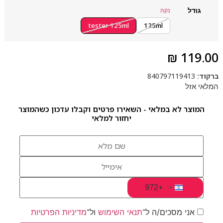
גודל
נקה
tester 125ml
125ml
₪
119.00
ברקוד:
840797119413
המלאי אזל
המוצר לא במלאי - השאירו פרטים וקבלו עדכון כשהמוצר
יחזור למלאי
+972
Israel +972
אני מסכים/ה ל־
תנאי השימוש
ול־
מדיניות הפרטיות