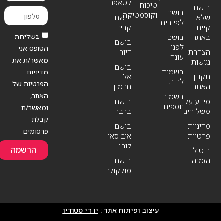
לטאפה
טיפוח
בושם
בושם
וקוסמטיקה
שלא
בושם
לפי ריח
קיים
קריד
בשליחת
באתר
בושם
בושם
לפני
הטופס אני
הצהרת
דיור
עונה
מאשר/ת את
נגישות
בושם
בשמים
מדיניות
תקנון
אל
לבית
הפרטיות של
האתר
חרמין
האתר,
בשמים
מידע על
בושם
נוספים
ומאשר/ת
משלוחים
ברברי
קבלת
מדיניות
בושם
פרסומים
פרטיות
איב סאן
לורן
הרשמה
ביטול
הזמנה
בושם
מולקולה
עיצוב ופיתוח אתר :
יו די סטודיו