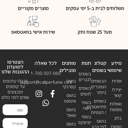
משלוחים לבית ב-5 ימי עסקים
מוצרים מקוריים
מעל 25 שנות ותק
שירות אישי בוואטסאפ
הצטרפו
מידע
קטלוג
חנות
מותגים
לכל שאלה
למועדון
שימושי
בשמים
מובילים
ההטבות שלנו
1-700-507-060
בשמים
לגברים
אודות
הבשמים
בושם
וקבלו עדכונים
support@callperfume.co.il
על קופונים
הנמכרים
קסרג’וף
בשמים
יצירת
ומבצעים
ביותר
לנשים
קשר
בושם
שווים לפני כולם
בשמים
אינסנס
בשמי
שאלות
מיניאטורים
נישה
נוספות
בושם
/ דוגמיות
שאנל
בשמי
בלוג
בושם
יוניסקס
בושם
הזמנת
לפי צבע