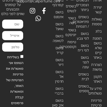
support@callperfume.co.il
על קופונים
הנמכרים
קסרג’וף
בשמים
יצירת
ומבצעים
ביותר
לנשים
קשר
בושם
שווים לפני כולם
בשמים
אינסנס
בשמי
שאלות
מיניאטורים
נישה
נוספות
בושם
/ דוגמיות
שאנל
בשמי
בלוג
בושם
יוניסקס
בושם
הזמנת
לפי צבע
לטאפה
טיפוח
בושם
בושם
וקוסמטיקה
שלא
בושם
לפי ריח
קיים
קריד
בשליחת
באתר
בושם
בושם
לפני
הטופס אני
הצהרת
דיור
עונה
מאשר/ת את
נגישות
בושם
בשמים
מדיניות
תקנון
אל
לבית
הפרטיות של
האתר
חרמין
האתר,
בשמים
מידע על
בושם
נוספים
ומאשר/ת
משלוחים
ברברי
קבלת
מדיניות
בושם
פרסומים
פרטיות
איב סאן