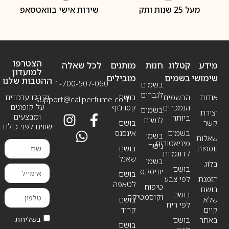
מעל 25 שנות ותק
שירות אישי בוואטסאפ
הצטרפו
מידע
קטלוג
חנות
מותגים
לכל שאלה
למועדון
שימושי
בשמים
מובילים
ההטבות שלנו
1-700-507-060
בשמים
לגברים
אודות
הבשמים
בושם
וקבלו עדכונים
support@callperfume.co.il
על קופונים
הנמכרים
קסרג’וף
בשמים
יצירת
ומבצעים
ביותר
לנשים
קשר
בושם
שווים לפני כולם
בשמים
אינסנס
בשמי
שאלות
מיניאטורים
נישה
נוספות
בושם
/ דוגמיות
שאנל
בשמי
בלוג
בושם
יוניסקס
בושם
הזמנת
לפי צבע
לטאפה
טיפוח
בושם
בושם
וקוסמטיקה
שלא
בושם
לפי ריח
קיים
קריד
בשליחת
באתר
בושם
בושם