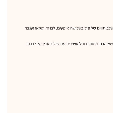
Eau de Pa עם ניחוח ענברי-ונילי יוקרתי ועוטף. משלב תווים של וניל בשלושה מופעים, לבנדר, קקאו וענבר
אוהבת ניחוחות וניל עשירים עם שילוב עדין של לבנדר