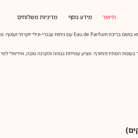
תיאור
מידע נוסף
מדיניות משלוחים
ברברי Goddess Amber Vanilla לאישה 100 מ”ל EDP הוא בושם בריכוז rfum
עונות הסתיו והחורף. מציע עמידות גבוהה והקרנה טובה, אידיאלי למי ש