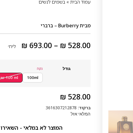
עמוד הבית
»
בשמים לנשים
מבית
Burberry – ברברי
₪
693.00
–
₪
528.00
ליח׳
גודל
נקה
ter 100 ml
100ml
₪
528.00
ברקוד:
3616307212878
המלאי אזל
המוצר לא במלאי - השאירו 