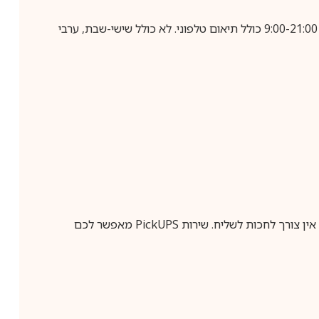
בביצוע הזמנה עד השעה 10:00 בימים א-ה, קבלת המשלוח תבוצע עד חמישה ימי עסקים מיום שלאחר ביצוע ההזמנה, בין השעות 9:00-21:00 כולל תיאום טלפוני. לא כולל שישי-שבת, ערבי
ין צורך לחכות לשליח. שירות
PickUPS
מאפשר לכם