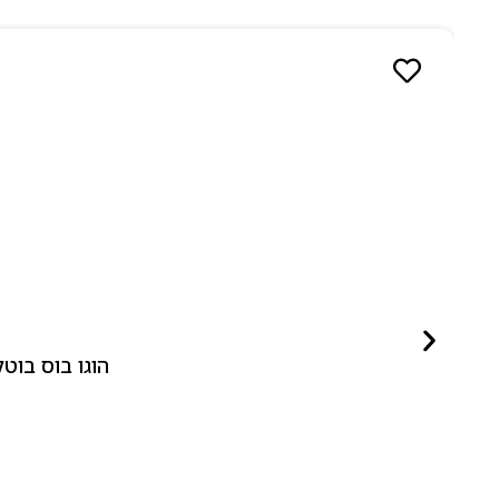
הוגו בוס בוטלד ביונד לאישה