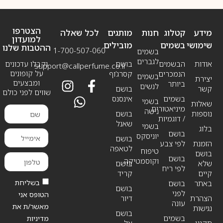
הצטרפו
מידע
קטלוג
חנות
מותגים
לכל שאלה
למועדון
שימושי
בשמים
מובילים
ההטבות שלנו
1-700-507-060
בשמים
לגברים
אודות
הבשמים
בושם
וקבלו עדכונים
support@callperfume.co.il
על קופונים
הנמכרים
קסרג’וף
בשמים
יצירת
ומבצעים
ביותר
לנשים
קשר
בושם
שווים לפני כולם
בשמים
אינסנס
בשמי
שאלות
מיניאטורים
נישה
נוספות
בושם
/ דוגמיות
שאנל
בשמי
בלוג
בושם
יוניסקס
בושם
הזמנת
לפי צבע
לטאפה
טיפוח
בושם
בושם
וקוסמטיקה
שלא
בושם
לפי ריח
קיים
קריד
בשליחת
באתר
בושם
בושם
לפני
הטופס אני
הצהרת
דיור
עונה
מאשר/ת את
נגישות
בושם
בשמים
מדיניות
תקנון
אל