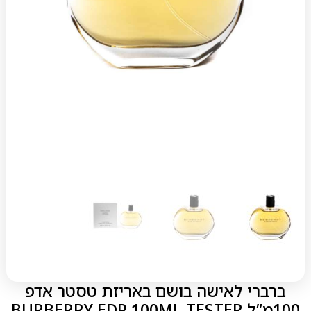
ברברי לאישה בושם באריזת טסטר אדפ
100מ”ל BURBERRY EDP 100ML TESTER