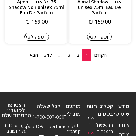
אדפ – Ajmal Shadow
75 מל אדפ – Ajmal
Shadow Noir unisex 75ml
unisex 75ml Eau De
Eau De Parfum
Parfum
₪
159.00
₪
159.00
הוספה לסל
הוספה לסל
הקודם
1
2
3
…
317
הבא
הצטרפו
מידע
קטלוג
חנות
מותגים
לכל שאלה
למועדון
שימושי
בשמים
מובילים
ההטבות שלנו
1-700-507-060
בשמים
לגברים
אודות
הבשמים
בושם
וקבלו עדכונים
support@callperfume.co.il
על קופונים
הנמכרים
קסרג’וף
בשמים
יצירת