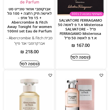
אברקומבי אוואי טונייט סט
לאישה תיק רחצה + 100 מל
משתתף במבצע 2 ב300
+ 15 מל אדפ –
SALVATORE FERRAGAMO
Abercrombie & Fitch
Misteriosa א.ד.פ לאשה 50
Away Tonight for women
מ”ל – SALVATORE
100ml set Eau de Parfum
FERRAGAMO Misteriosa
מבית Abercrombie & Fitch -
א.ד.פ לאשה 50 מ”ל
אברקרומבי אנד פיץ'
₪
167.00
₪
218.00
הוספה לסל
הוספה לסל