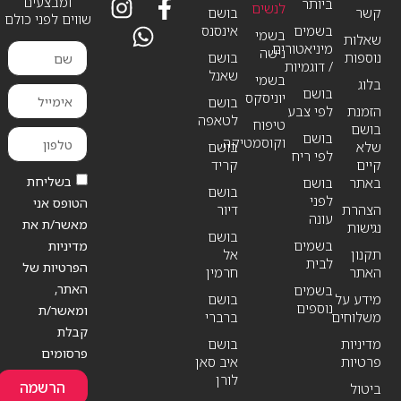
ומבצעים
ביותר
לנשים
קשר
בושם
שווים לפני כולם
בשמים
אינסנס
בשמי
שאלות
מיניאטורים
נישה
נוספות
בושם
/ דוגמיות
שאנל
בשמי
בלוג
בושם
יוניסקס
בושם
הזמנת
לפי צבע
לטאפה
טיפוח
בושם
בושם
וקוסמטיקה
שלא
בושם
לפי ריח
קיים
קריד
בשליחת
באתר
בושם
בושם
לפני
הטופס אני
הצהרת
דיור
עונה
מאשר/ת את
נגישות
בושם
בשמים
מדיניות
תקנון
אל
לבית
הפרטיות של
האתר
חרמין
האתר,
בשמים
מידע על
בושם
נוספים
ומאשר/ת
משלוחים
ברברי
קבלת
מדיניות
בושם
פרסומים
פרטיות
איב סאן
לורן
הרשמה
ביטול