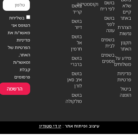
בושם
וקוסמטיקה
שלא
בושם
לפי ריח
קיים
קריד
בשליחת
באתר
בושם
בושם
לפני
הטופס אני
הצהרת
דיור
עונה
מאשר/ת את
נגישות
בושם
בשמים
מדיניות
תקנון
אל
לבית
הפרטיות של
האתר
חרמין
האתר,
בשמים
מידע על
בושם
נוספים
ומאשר/ת
משלוחים
ברברי
קבלת
מדיניות
בושם
פרסומים
פרטיות
איב סאן
לורן
הרשמה
ביטול
הזמנה
בושם
מולקולה
עיצוב ופיתוח אתר :
יו די סטודיו