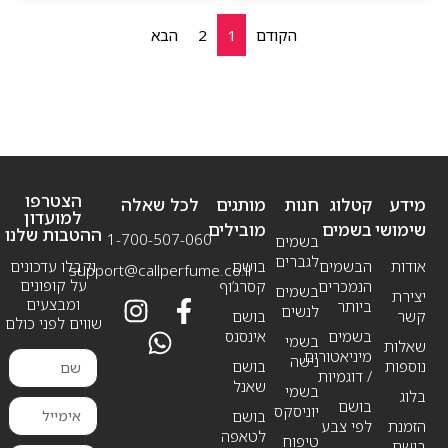
הקודם
1
2
הבא
הצטרפו
מידע
קטלוג
חנות
מותגים
לכל שאלה
למועדון
שימושי
בשמים
מובילים
ההטבות שלנו
1-700-507-060
בשמים
לגברים
אודות
הבשמים
בושם
וקבלו עדכונים
support@callperfume.co.il
על קופונים
הנמכרים
קסרג’וף
בשמים
יצירת
ומבצעים
ביותר
לנשים
קשר
בושם
שווים לפני כולם
בשמים
אינסנס
בשמי
שאלות
מיניאטורים
נישה
נוספות
בושם
/ דוגמיות
שאנל
בשמי
בלוג
בושם
יוניסקס
בושם
הזמנת
לפי צבע
לטאפה
טיפוח
בושם