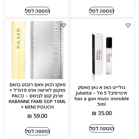
הוספה לסל
הוספה לסל
פאקו רבאן פאם רובוט בושם
גולייט האז א גאן מאסק
מוקטן לאישה אדפ 10מ”ל +
אינויסיבל 5 מל – Juliette
ארנק קטן לבושם – PACO
has a gun musc invisible
RABANNE FAME EDP 10ML
5ml
+ MINI POUCH
₪
35.00
₪
59.00
הוספה לסל
הוספה לסל