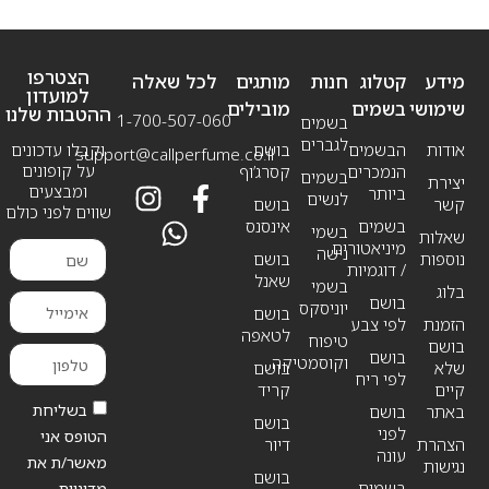
הצטרפו
מידע
קטלוג
חנות
מותגים
לכל שאלה
למועדון
שימושי
בשמים
מובילים
ההטבות שלנו
1-700-507-060
בשמים
לגברים
אודות
הבשמים
בושם
וקבלו עדכונים
support@callperfume.co.il
על קופונים
הנמכרים
קסרג’וף
בשמים
יצירת
ומבצעים
ביותר
לנשים
קשר
בושם
שווים לפני כולם
בשמים
אינסנס
בשמי
שאלות
מיניאטורים
נישה
נוספות
בושם
/ דוגמיות
שאנל
בשמי
בלוג
בושם
יוניסקס
בושם
הזמנת
לפי צבע
לטאפה
טיפוח
בושם
בושם
וקוסמטיקה
שלא
בושם
לפי ריח
קיים
קריד
בשליחת
באתר
בושם
בושם
לפני
הטופס אני
הצהרת
דיור
עונה
מאשר/ת את
נגישות
בושם
בשמים
מדיניות