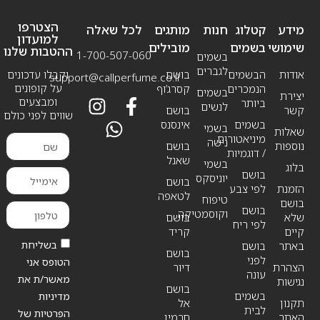
הצטרפו
מידע
קטלוג
חנות
מותגים
לכל שאלה
למועדון
שימושי
בשמים
מובילים
ההטבות שלנו
1-700-507-060
בשמים
לגברים
אודות
הבשמים
בושם
וקבלו עדכונים
support@callperfume.co.il
על קופונים
הנמכרים
קסרג’וף
בשמים
יצירת
ומבצעים
ביותר
לנשים
קשר
בושם
שווים לפני כולם
בשמים
אינסנס
בשמי
שאלות
מיניאטורים
נישה
נוספות
בושם
/ דוגמיות
שאנל
בשמי
בלוג
בושם
יוניסקס
בושם
הזמנת
לפי צבע
לטאפה
טיפוח
בושם
בושם
וקוסמטיקה
שלא
בושם
לפי ריח
קיים
קריד
בשליחת
באתר
בושם
בושם
לפני
הטופס אני
הצהרת
דיור
עונה
מאשר/ת את
נגישות
בושם
בשמים
מדיניות
תקנון
אל
לבית
הפרטיות של
האתר
חרמין