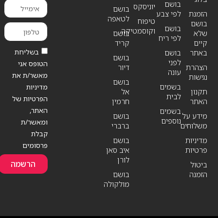
בושם
יוניסקס
בושם
הזמנת
לפי צבע
לטאפה
טיפוח
בושם
בושם
וקוסמטיקה
שלא
בושם
לפי ריח
קיים
קריד
בשליחת
באתר
בושם
בושם
לפני
הטופס אני
הצהרת
דיור
עונה
מאשר/ת את
נגישות
בושם
בשמים
מדיניות
תקנון
אל
לבית
הפרטיות של
האתר
חרמין
האתר,
בשמים
מידע על
בושם
נוספים
ומאשר/ת
משלוחים
ברברי
קבלת
מדיניות
בושם
פרסומים
פרטיות
איב סאן
לורן
הרשמה
ביטול
הזמנה
בושם
מולקולה