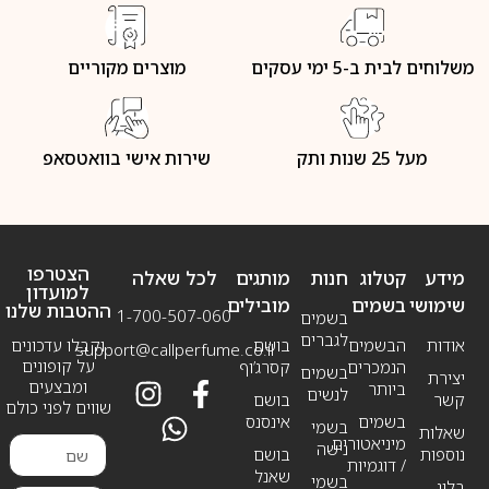
משלוחים לבית ב-5 ימי עסקים
מוצרים מקוריים
מעל 25 שנות ותק
שירות אישי בוואטסאפ
הצטרפו
מידע
קטלוג
חנות
מותגים
לכל שאלה
למועדון
שימושי
בשמים
מובילים
ההטבות שלנו
1-700-507-060
בשמים
לגברים
אודות
הבשמים
בושם
וקבלו עדכונים
support@callperfume.co.il
על קופונים
הנמכרים
קסרג’וף
בשמים
יצירת
ומבצעים
ביותר
לנשים
קשר
בושם
שווים לפני כולם
בשמים
אינסנס
בשמי
שאלות
מיניאטורים
נישה
נוספות
בושם
/ דוגמיות
שאנל
בשמי
בלוג