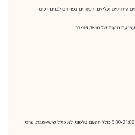
 רוח הקיץ עם תווים פירותיים ועליזים, השזורים בפרחים לבנים רכים
עצי עם נגיעות של מושק ואמבר.
בביצוע הזמנה עד השעה 10:00 בימים א-ה, קבלת המשלוח תבוצע עד חמישה ימי עסקים מיום שלאחר ביצוע ההזמנה, בין השעות 9:00-21:00 כולל תיאום טלפוני. לא כולל שישי-שבת, ערבי