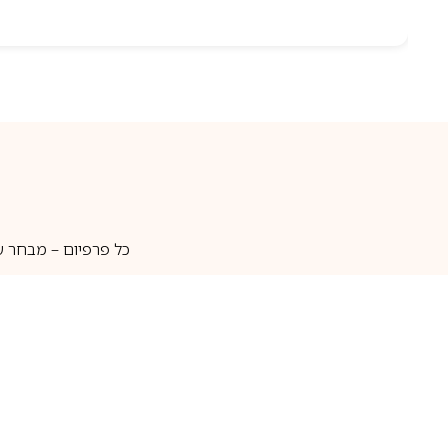
כל פרפיום – מבחר ע
איסוף עצמי
מאות מותגים