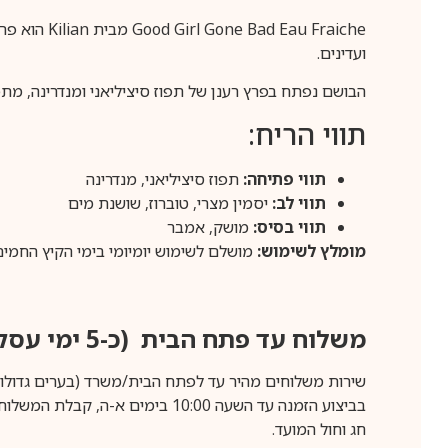
au Fraiche
ועדינים.
הבושם נפתח בפרץ רענן של תפוז סיציליאני ומנדרינה, מתפ
תווי הריח:
תווי פתיחה:
תפוז סיציליאני, מנדרינה
תווי לב:
יסמין מצרי, טוברוז, שושנת מים
תווי בסיס:
מושק, אמבר
מומלץ לשימוש:
מושלם לשימוש יומיומי בימי הקיץ החמים,
משלוח עד פתח הבית (כ-5 ימי עסקים)
שירות משלוחים מהיר עד לפתח הבית/משרד (בערים גדולות לפרטים 70-60
חג וחול המועד.