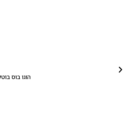
הוגו בוס בוטלד ביונד לאישה