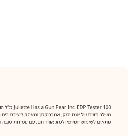
Juliette Has a Gun Pear Inc. EDP Tester 100 מ”ל הוא בושם לאישה עם ניחוח פירותי, נקי ומאסקי באופי מודרני וקליל.
משלב תווים של אגס ירוק, אמברוקסן ומאסק ליצירת ריח רע
מתאים לשימוש יומיומי ולמזג אוויר חם, עם עמידות טוב