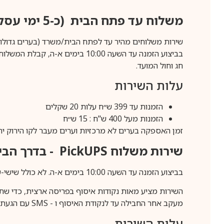
משלוח עד פתח הבית (כ-5 ימי עסקים)
שירות משלוחים מהיר עד לפתח הבית/משרד (בערים גדולות לפרטים 70-60
חג וחול המועד.
עלות השירות
הזמנות עד 399 ש״ח עלות 20 שקלים
הזמנות מעל 400 ש"ח : 15 ש״ח
זמן האספקה בערים לא מרכזיות וערים מעבר לקו הירוק יהיה 3-5 ימי עסק
שירות משלוח
PickUPS
- בדרך הביתה (כ-5 
בביצוע הזמנה עד השעה 10:00 בימים א-ה. לא כולל שישי-שבת,ערבי חג וחול המועד.
השירות מציע מאות נקודות איסוף בפריסה ארצית, כדי שת
מעקב אחר החבילה עד לנקודת האיסוף ו -
SMS
עם הגעת ה
עלות השירות