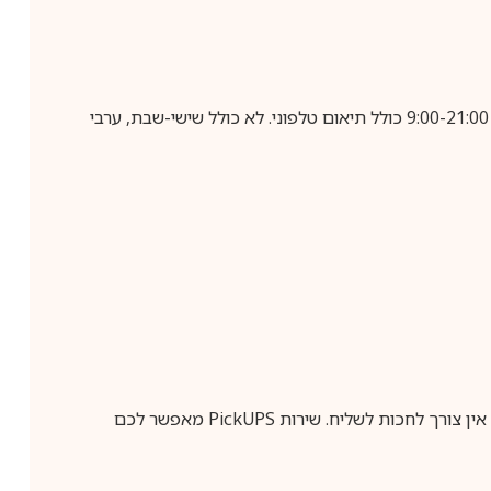
בביצוע הזמנה עד השעה 10:00 בימים א-ה, קבלת המשלוח תבוצע עד חמישה ימי עסקים מיום שלאחר ביצוע ההזמנה, בין השעות 9:00-21:00 כולל תיאום טלפוני. לא כולל שישי-שבת, ערבי
ין צורך לחכות לשליח. שירות
PickUPS
מאפשר לכם