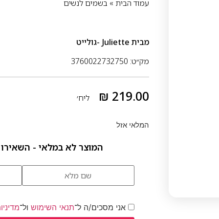
עמוד הבית
»
בשמים לנשים
מבית
Juliette -גולייט
מק״ט: 3760022732750
₪
219.00
ליח׳
המלאי אזל
המוצר לא במלאי - השאירו 
אני מסכים/ה ל־
תנאי השימוש
ול־
מדיניו