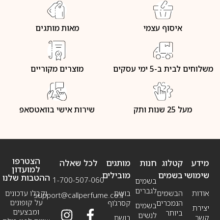
איסוף עצמי
מאות מותגים
משלוחים לבית ב-5 ימי עסקים
מוצרים מקוריים
מעל 25 שנות ותק
שירות אישי בוואטסאפ
הצטרפו
מידע
קטלוג
חנות
מותגים
לכל שאלה
למועדון
שימושי
בשמים
מובילים
ההטבות שלנו
1-700-507-060
בשמים
לגברים
אודות
הבשמים
בושם
וקבלו עדכונים
support@callperfume.co.il
על קופונים
הנמכרים
קסרג’וף
בשמים
יצירת
ומבצעים
ביותר
לנשים
קשר
בושם