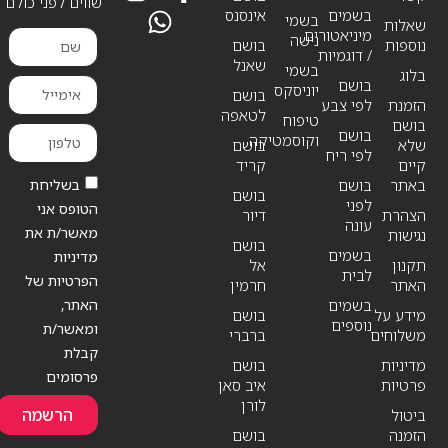
שווים לפני כולם
בשמים
אינסנס
בשמי
שאלות
מיניאטורים
נישה
נוספות
בושם
/ דוגמיות
שאנל
בשמי
בלוג
בושם
יוניסקס
בושם
הזמנת
לפי צבע
לטאפה
טיפוח
בושם
בושם
וקוסמטיקה
שלא
בושם
לפי ריח
קיים
קריד
בשליחת
באתר
בושם
בושם
לפני
הטופס אני
הצהרת
דיור
עונה
מאשר/ת את
נגישות
בושם
בשמים
מדיניות
תקנון
אל
לבית
הפרטיות של
האתר
חרמין
האתר,
בשמים
מידע על
בושם
נוספים
ומאשר/ת
משלוחים
ברברי
קבלת
מדיניות
בושם
פרסומים
פרטיות
איב סאן
לורן
הרשמה
ביטול
הזמנה
בושם