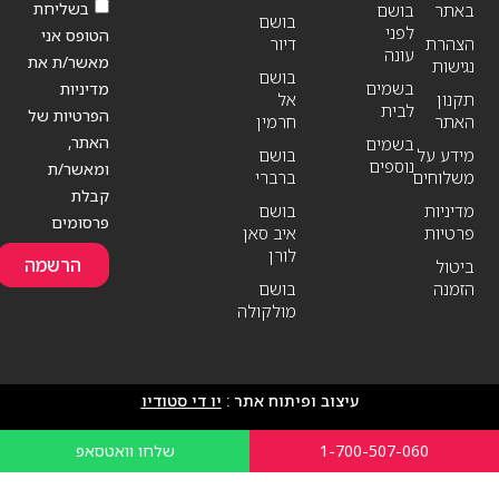
בשליחת
באתר
בושם
בושם
לפני
הטופס אני
הצהרת
דיור
עונה
מאשר/ת את
נגישות
בושם
בשמים
מדיניות
תקנון
אל
לבית
הפרטיות של
האתר
חרמין
האתר,
בשמים
מידע על
בושם
נוספים
ומאשר/ת
משלוחים
ברברי
קבלת
מדיניות
בושם
פרסומים
פרטיות
איב סאן
לורן
הרשמה
ביטול
הזמנה
בושם
מולקולה
עיצוב ופיתוח אתר :
יו די סטודיו
1-700-507-060
שלחו וואטסאפ