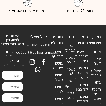
מעל 25 שנות ותק
שירות אישי בוואטסאפ
הצטרפו
מידע
קטלוג
חנות
מותגים
לכל שאלה
למועדון
שימושי
בשמים
מובילים
ההטבות שלנו
1-700-507-060
בשמים
לגברים
אודות
הבשמים
בושם
וקבלו עדכונים
support@callperfume.co.il
על קופונים
הנמכרים
קסרג’וף
בשמים
יצירת
ומבצעים
ביותר
לנשים
קשר
בושם
שווים לפני כולם
בשמים
אינסנס
בשמי
שאלות
מיניאטורים
נישה
נוספות
בושם
/ דוגמיות
שאנל
בשמי
בלוג
בושם
יוניסקס
בושם
הזמנת
לפי צבע
לטאפה
טיפוח
בושם
בושם
וקוסמטיקה
שלא
בושם
לפי ריח
קיים
קריד