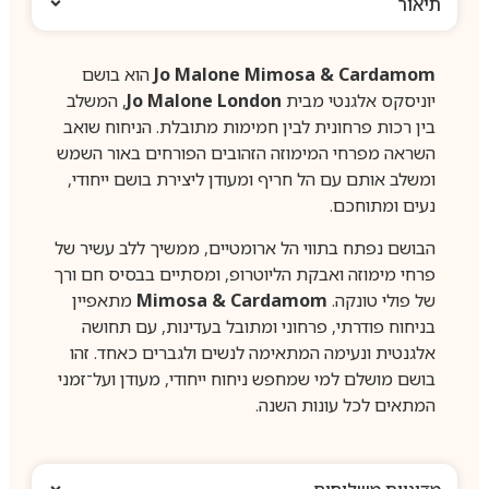
תיאור
Jo Malone Mimosa & Cardamom
הוא בושם
יוניסקס אלגנטי מבית
Jo Malone London
, המשלב
בין רכות פרחונית לבין חמימות מתובלת. הניחוח שואב
השראה מפרחי המימוזה הזהובים הפורחים באור השמש
ומשלב אותם עם הל חריף ומעודן ליצירת בושם ייחודי,
נעים ומתוחכם.
הבושם נפתח בתווי הל ארומטיים, ממשיך ללב עשיר של
פרחי מימוזה ואבקת הליוטרופ, ומסתיים בבסיס חם ורך
של פולי טונקה.
Mimosa & Cardamom
מתאפיין
בניחוח פודרתי, פרחוני ומתובל בעדינות, עם תחושה
אלגנטית ונעימה המתאימה לנשים ולגברים כאחד. זהו
בושם מושלם למי שמחפש ניחוח ייחודי, מעודן ועל־זמני
המתאים לכל עונות השנה.