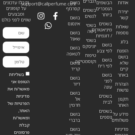
לגברים
אודות
הבשמים
בושם
וקבלו עדכונים
support@callperfume.co.il
על קופונים
הנמכרים
קסרג’וף
בשמים
יצירת
ומבצעים
ביותר
לנשים
קשר
בושם
שווים לפני כולם
בשמים
אינסנס
בשמי
שאלות
מיניאטורים
נישה
נוספות
בושם
/ דוגמיות
שאנל
בשמי
בלוג
בושם
יוניסקס
בושם
הזמנת
לפי צבע
לטאפה
טיפוח
בושם
בושם
וקוסמטיקה
שלא
בושם
לפי ריח
קיים
קריד
בשליחת
באתר
בושם
בושם
לפני
הטופס אני
הצהרת
דיור
עונה
מאשר/ת את
נגישות
בושם
בשמים
מדיניות
תקנון
אל
לבית
הפרטיות של
האתר
חרמין
האתר,
בשמים
מידע על
בושם
נוספים
ומאשר/ת
משלוחים
ברברי
קבלת
מדיניות
בושם
פרסומים
פרטיות
איב סאן