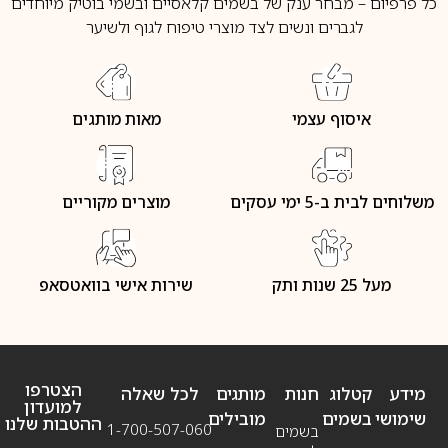
כל פרפיום – מבחר ענק של בשמים קלאסיים ובשמי בוטיק מיוחדים
לגברים ונשים לצד מוצרי טיפוח לגוף ולשיער
איסוף עצמי
מאות מותגים
משלוחים לבית ב-5 ימי עסקים
מוצרים מקוריים
מעל 25 שנות ותק
שירות אישי בוואטסאפ
הצטרפו
מידע
קטלוג
חנות
מותגים
לכל שאלה
למועדון
שימושי
בשמים
מובילים
ההטבות שלנו
1-700-507-060
בשמים