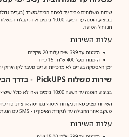
שירות משלוחים מהיר עד לפתח הבית/משרד (בערים גדולות לפרטים 70-60
חג וחול המועד.
עלות השירות
הזמנות עד 399 ש״ח עלות 20 שקלים
הזמנות מעל 400 ש"ח : 15 ש״ח
זמן האספקה בערים לא מרכזיות וערים מעבר לקו הירוק יהיה 3-5 ימי עסק
שירות משלוח
PickUPS
- בדרך הביתה (כ-5 
בביצוע הזמנה עד השעה 10:00 בימים א-ה. לא כולל שישי-שבת,ערבי חג וחול המועד.
השירות מציע מאות נקודות איסוף בפריסה ארצית, כדי שת
מעקב אחר החבילה עד לנקודת האיסוף ו -
SMS
עם הגעת ה
עלות השירות
הזמנות עד 399 ש"ח: 15.00 ש"ח