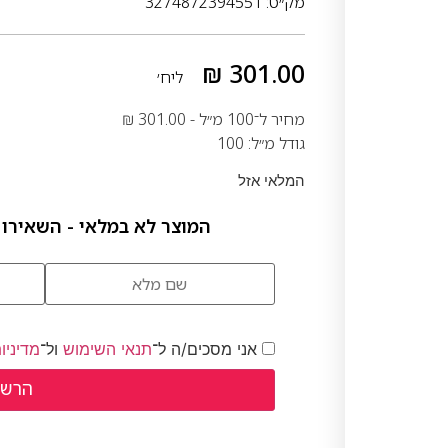
מק״ט: 3274872394551
₪
301.00
ליח׳
מחיר ל־100 מ״ל -
301.00
₪
גודל מ״ל: 100
המלאי אזל
המוצר לא במלאי - השאירו 
אני מסכים/ה ל־
תנאי השימוש
ול־
מדיניו