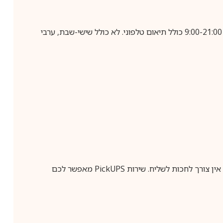
בביצוע הזמנה עד השעה 10:00 בימים א-ה, קבלת המשלוח תבוצע עד חמישה ימי עסקים מיום שלאחר ביצוע ההזמנה, בין השעות 9:00-21:00 כולל תיאום טלפוני. לא כולל שישי-שבת, ערבי
ין צורך לחכות לשליח. שירות
PickUPS
מאפשר לכם