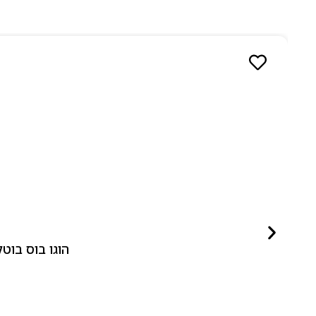
הוגו בוס בוטלד ביונד לאישה