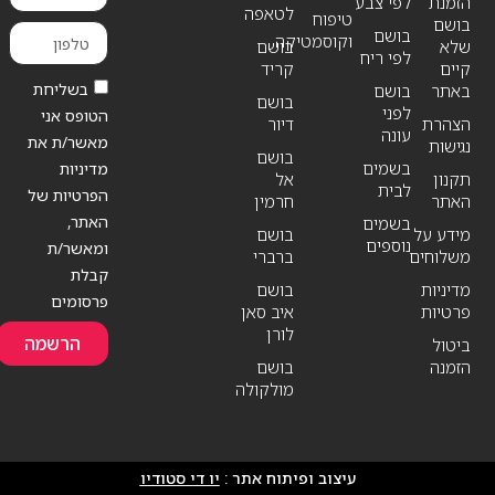
הזמנת
לפי צבע
לטאפה
טיפוח
בושם
בושם
וקוסמטיקה
שלא
בושם
לפי ריח
קיים
קריד
בשליחת
באתר
בושם
בושם
לפני
הטופס אני
הצהרת
דיור
עונה
מאשר/ת את
נגישות
בושם
בשמים
מדיניות
תקנון
אל
לבית
הפרטיות של
האתר
חרמין
האתר,
בשמים
מידע על
בושם
נוספים
ומאשר/ת
משלוחים
ברברי
קבלת
מדיניות
בושם
פרסומים
פרטיות
איב סאן
לורן
הרשמה
ביטול
הזמנה
בושם
מולקולה
עיצוב ופיתוח אתר :
יו די סטודיו