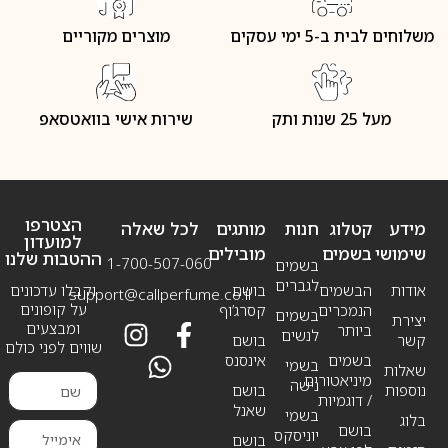
משלוחים לבית ב-5 ימי עסקים
מוצרים מקוריים
מעל 25 שנות ותק
שירות אישי בוואטסאפ
הצטרפו
מידע
קטלוג
חנות
מותגים
לכל שאלה
למועדון
שימושי
בשמים
מובילים
ההטבות שלנו
1-700-507-060
בשמים
לגברים
אודות
הבשמים
בושם
וקבלו עדכונים
support@callperfume.co.il
על קופונים
הנמכרים
קסרג’וף
בשמים
יצירת
ומבצעים
ביותר
לנשים
קשר
בושם
שווים לפני כולם
בשמים
אינסנס
בשמי
שאלות
מיניאטורים
נישה
נוספות
בושם
/ דוגמיות
שאנל
בשמי
בלוג
בושם
יוניסקס
בושם