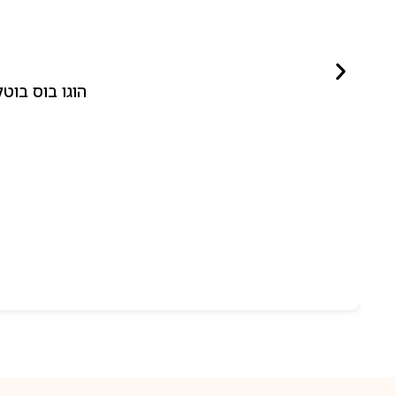
הוגו בוס בוטלד ביונד לאישה