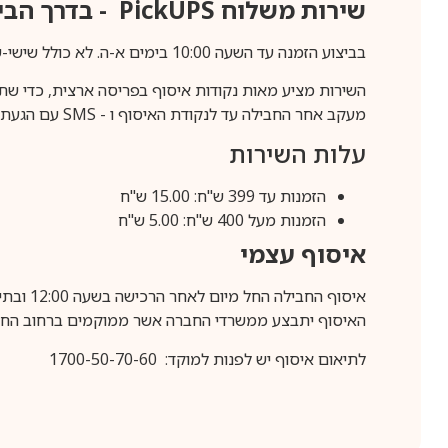
שירות משלוח
PickUPS
- בדרך הביתה (כ-5 
בביצוע הזמנה עד השעה 10:00 בימים א-ה. לא כולל שישי-שבת,ערבי חג וחול המועד.
השירות מציע מאות נקודות איסוף בפריסה ארצית, כדי שת
מעקב אחר החבילה עד לנקודת האיסוף ו -
SMS
עם הגעת ה
עלות השירות
הזמנות עד 399 ש"ח: 15.00 ש"ח
הזמנות מעל 400 ש"ח: 5.00 ש"ח
איסוף עצמי
איסוף החבילה החל מיום לאחר הרכישה בשעה 12:00 ובתיאום מראש בלבד.
האיסוף יתבצע ממשרדי החברה אשר ממוקמים ברחוב החרושת 25, ר
לתיאום איסוף יש לפנות למוקד: 1700-50-70-60