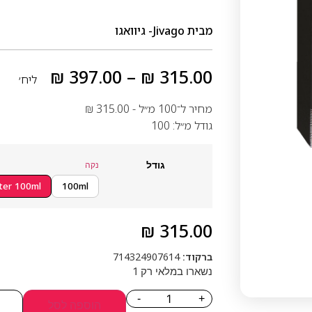
מבית
Jivago- גיוואגו
₪
397.00
–
₪
315.00
ליח׳
מחיר ל־100 מ״ל -
315.00
₪
גודל מ״ל: 100
גודל
נקה
ter 100ml
100ml
₪
315.00
ברקוד:
714324907614
נשארו במלאי רק 1
-
+
הוספה לסל