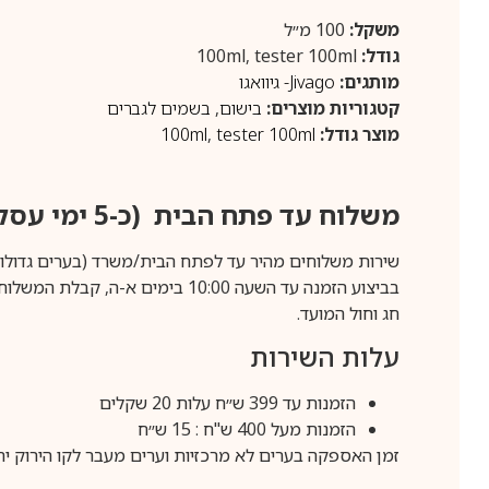
משקל:
100 מ״ל
גודל:
100ml, tester 100ml
מותגים:
Jivago- גיוואגו
קטגוריות מוצרים:
בישום
,
בשמים לגברים
מוצר גודל:
tester 100ml
,
100ml
משלוח עד פתח הבית (כ-5 ימי עסקים)
שירות משלוחים מהיר עד לפתח הבית/משרד (בערים גדולות לפרטים 70-60
חג וחול המועד.
עלות השירות
הזמנות עד 399 ש״ח עלות 20 שקלים
הזמנות מעל 400 ש"ח : 15 ש״ח
זמן האספקה בערים לא מרכזיות וערים מעבר לקו הירוק יהיה 3-5 ימי עסק