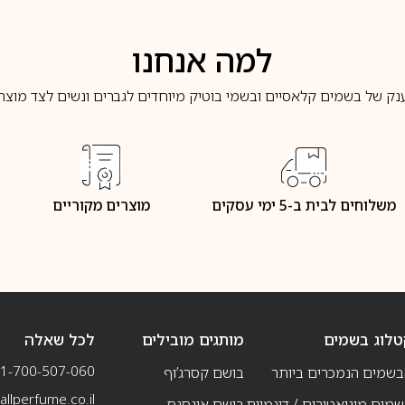
למה אנחנו
נק של בשמים קלאסיים ובשמי בוטיק מיוחדים לגברים ונשים לצד מוצרי 
משלוחים לבית ב-5 ימי עסקים
מוצרים מקוריים
טלוג בשמים
מותגים מובילים
לכל שאלה
1-700-507-060
בשמים הנמכרים ביותר
בושם קסרג’וף
llperfume.co.il
מים מיניאטורים / דוגמיות
בושם אינסנס