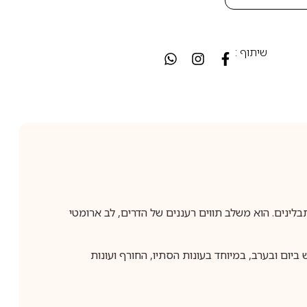
שיתוף :
טי עם נגיעות ענבר ותבלינים. הוא משלב תווים רעננים של הדרים, לב ארומטי
ביום ובערב, במיוחד בעונות הסתיו, החורף ועונות