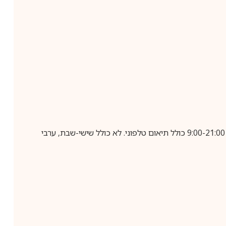
בביצוע הזמנה עד השעה 10:00 בימים א-ה, קבלת המשלוח תבוצע עד חמישה ימי עסקים מיום שלאחר ביצוע ההזמנה, בין השעות 9:00-21:00 כולל תיאום טלפוני. לא כולל שישי-שבת, ערבי