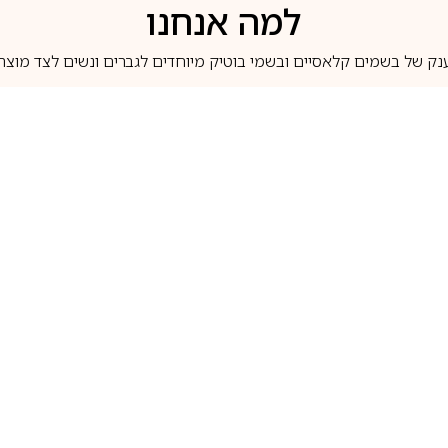
למה אנחנו
נק של בשמים קלאסיים ובשמי בוטיק מיוחדים לגברים ונשים לצד מוצרי 
משלוחים לבית ב-5 ימי עסקים
מוצרים מקוריים
טלוג בשמים
מותגים מובילים
לכל שאלה
1-700-507-060
בשמים הנמכרים ביותר
בושם קסרג’וף
llperfume.co.il
מים מיניאטורים / דוגמיות
בושם אינסנס
שם לפי צבע
בושם שאנל