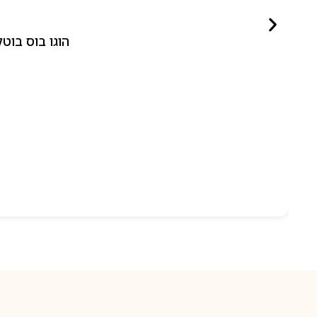
הוגו בוס בוטלד ביונד לאישה