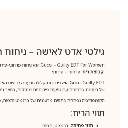
גילטי אדט לאישה – ניחוח ח
Gucci – Guilty EDT For Women הוא ניחוח פרחוני-פירותי מפתה, המיועד לאישה המודרנית והעצמאית.
קבוצת ריח:
פרחוני – פירותי.
של רעננות פרחונית עם נגיעות פירותיות מתוקות, היוצר ני
הקומפוזיציה נפתחת בתווים מרעננים של ברגמוט ותפוח, מת
תווי הריח:
תווי פתיחה:
ברגמוט, תפוח