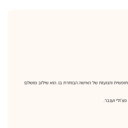
שנית ומעוררת, המשקפת את רוחה החופשית והנועזת של האישה הבוחרת בו. הוא שילוב מושלם
’ולי וענבר.