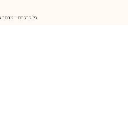
כל פרפיום – מבחר ע
איסוף עצמי
מאות מותגים
מידע שימושי
חנות
ק
אודות
בשמים לגברים
ה
יצירת קשר
בשמים לנשים
בש
שאלות נוספות
בשמי נישה
בו