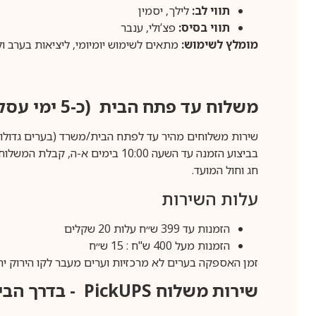
תווי לב:
לילך, יסמין
תווי בסיס:
פצ’ולי, ענבר
מומלץ לשימוש:
מתאים לשימוש יומיומי, ליציאות בערב ול
משלוח עד פתח הבית (כ-5 ימי עסקים)
שירות משלוחים מהיר עד לפתח הבית/משרד (בערים גדולות לפרטים 70-60
חג וחול המועד.
עלות השירות
הזמנות עד 399 ש״ח עלות 20 שקלים
הזמנות מעל 400 ש"ח : 15 ש״ח
זמן האספקה בערים לא מרכזיות וערים מעבר לקו הירוק יהיה 3-5 ימי עסק
שירות משלוח
PickUPS
- בדרך הביתה (כ-5 