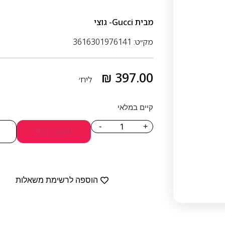
מבית
Gucci- גוצי
מק״ט: 3616301976141
₪
397.00
ליח׳
קיים במלאי
-
+
הוספה לסל
הוספה לרשימת משאלות