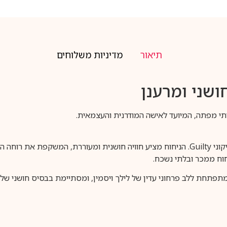
תיאור
מדיניות משלוחים
ושני ומרענן
Gucci Guilty EDT הוא פרשנות קלילה ורעננה לבושם האייקוני Guilty. הניחוח מציע חוויה חו
חוח ממכר ובלתי נשכח.
פתחת ללב פרחוני עדין של לילך ויסמין, ומסתיימת בבסיס חושני של פצ