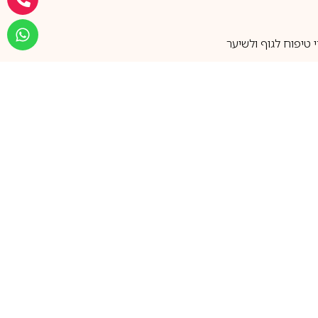
טיפוח לגוף ולשיער
מעל 25 שנות ותק
שירות אישי בוואטסאפ
הצטרפו למועדון ההטבות שלנו
וקבלו עדכונים על קופונים ומבצעים
שווים לפני כולם
support@ca