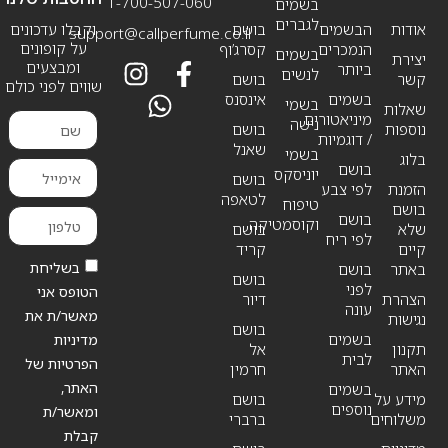
1-700-507-060
בשמים
לגברים
אודות
הבשמים
בושם
וקבלו עדכונים
support@callperfume.co.il
על קופונים
הנמכרים
קסרג’וף
בשמים
יצירת
ומבצעים
ביותר
לנשים
קשר
בושם
שווים לפני כולם
בשמים
אינסנס
בשמי
שאלות
מיניאטורים
נישה
נוספות
בושם
/ דוגמיות
שאנל
בשמי
בלוג
בושם
יוניסקס
בושם
הזמנת
לפי צבע
לטאפה
טיפוח
בושם
בושם
וקוסמטיקה
שלא
בושם
לפי ריח
קיים
קריד
בשליחת
באתר
בושם
בושם
לפני
הטופס אני
הצהרת
דיור
עונה
מאשר/ת את
נגישות
בושם
בשמים
מדיניות
תקנון
אל
לבית
הפרטיות של
האתר
חרמין
האתר,
בשמים
מידע על
בושם
נוספים
ומאשר/ת
משלוחים
ברברי
קבלת