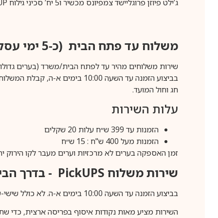
ג’ילט פיוזן פרוגליישד צמפיונס מכשיר ו5 יח’ סכיני גילוח GILLETTE FUSION PROGLIDE CHAMPIONS 5UP
משלוח עד פתח הבית (כ-5 ימי עסקים)
שירות משלוחים מהיר עד לפתח הבית/משרד (בערים גדולות לפרטים 70-60
חג וחול המועד.
עלות השירות
הזמנות עד 399 ש״ח עלות 20 שקלים
הזמנות מעל 400 ש"ח : 15 ש״ח
זמן האספקה בערים לא מרכזיות וערים מעבר לקו הירוק יהיה 3-5 ימי עסק
שירות משלוח
PickUPS
- בדרך הביתה (כ-5 
בביצוע הזמנה עד השעה 10:00 בימים א-ה. לא כולל שישי-שבת,ערבי חג וחול המועד.
השירות מציע מאות נקודות איסוף בפריסה ארצית, כדי שת