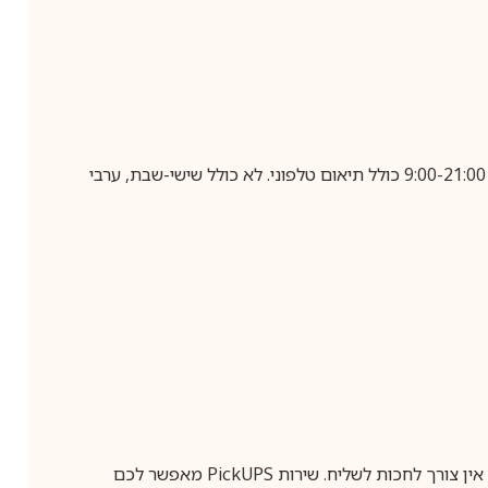
בביצוע הזמנה עד השעה 10:00 בימים א-ה, קבלת המשלוח תבוצע עד חמישה ימי עסקים מיום שלאחר ביצוע ההזמנה, בין השעות 9:00-21:00 כולל תיאום טלפוני. לא כולל שישי-שבת, ערבי
ין צורך לחכות לשליח. שירות
PickUPS
מאפשר לכם