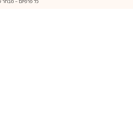
כל פרפיום – מבחר ע
איסוף עצמי
מאות מותגים
מידע שימושי
חנות
ק
אודות
בשמים לגברים
ה
יצירת קשר
בשמים לנשים
בש
שאלות נוספות
בשמי נישה
בו
בלוג
בשמי יוניסקס
בו