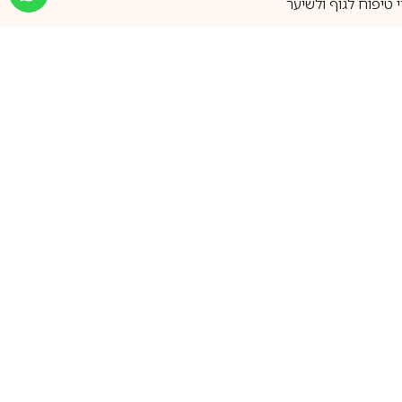
טיפוח לגוף ולשיער
מעל 25 שנות ותק
שירות אישי בוואטסאפ
הצטרפו למועדון ההטבות שלנו
וקבלו עדכונים על קופונים ומבצעים
שווים לפני כולם
support@ca