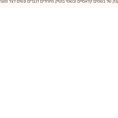
נק של בשמים קלאסיים ובשמי בוטיק מיוחדים לגברים ונשים לצד מוצרי 
משלוחים לבית ב-5 ימי עסקים
מוצרים מקוריים
טלוג בשמים
מותגים מובילים
לכל שאלה
1-700-507-060
בשמים הנמכרים ביותר
בושם קסרג’וף
llperfume.co.il
מים מיניאטורים / דוגמיות
בושם אינסנס
שם לפי צבע
בושם שאנל
שם לפי ריח
בושם לטאפה