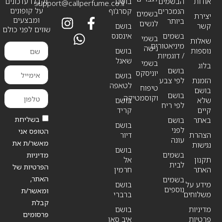
אודות
הבשמים
בושם
וקבלו עדכונים
support@callperfume.co.il
על קופונים
הנמכרים
קסרג’וף
בשמים
יצירת
ומבצעים
ביותר
לנשים
קשר
בושם
שווים לפני כולם
בשמים
אינסנס
בשמי
שאלות
מיניאטורים
נישה
נוספות
בושם
/ דוגמיות
שאנל
בשמי
בלוג
בושם
יוניסקס
בושם
הזמנת
לפי צבע
לטאפה
טיפוח
בושם
בושם
וקוסמטיקה
שלא
בושם
לפי ריח
קיים
קריד
בשליחת
באתר
בושם
בושם
לפני
הטופס אני
הצהרת
דיור
עונה
מאשר/ת את
נגישות
בושם
בשמים
מדיניות
תקנון
אל
לבית
הפרטיות של
האתר
חרמין
האתר,
בשמים
מידע על
בושם
נוספים
ומאשר/ת
משלוחים
ברברי
קבלת
מדיניות
בושם
פרסומים
פרטיות
איב סאן