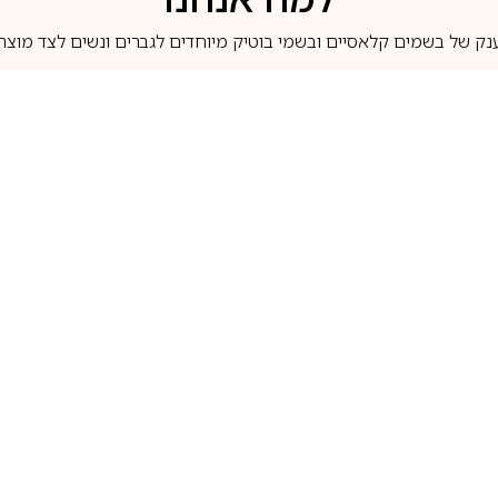
נק של בשמים קלאסיים ובשמי בוטיק מיוחדים לגברים ונשים לצד מוצרי 
משלוחים לבית ב-5 ימי עסקים
מוצרים מקוריים
טלוג בשמים
מותגים מובילים
לכל שאלה
1-700-507-060
בשמים הנמכרים ביותר
בושם קסרג’וף
llperfume.co.il
מים מיניאטורים / דוגמיות
בושם אינסנס
שם לפי צבע
בושם שאנל