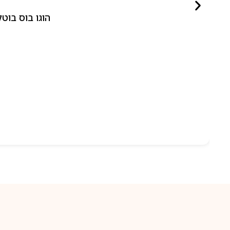
הוגו בוס בוטלד ביונד לאישה