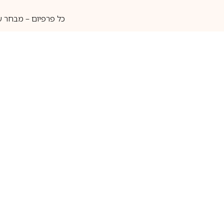
כל פרפיום – מבחר ע
איסוף עצמי
מאות מותגים
מידע שימושי
חנות
ק
אודות
בשמים לגברים
ה
יצירת קשר
בשמים לנשים
בש
שאלות נוספות
בשמי נישה
בו