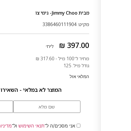
מבית
Jimmy Choo- גימי צו
מק״ט: 3386460111904
₪
397.00
ליח׳
מחיר ל־100 מ״ל -
317.60
₪
גודל מ״ל: 125
המלאי אזל
המוצר לא במלאי - השאירו 
אני מסכים/ה ל־
תנאי השימוש
ול־
מדיניו