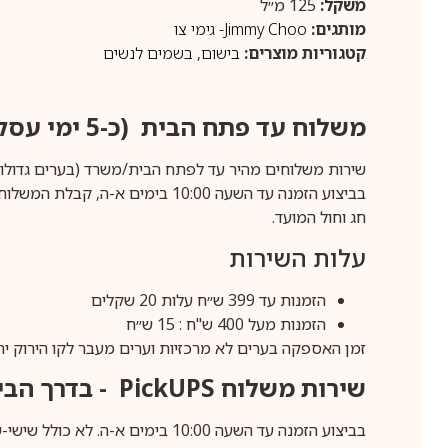
משקל:
125 מ״ל
מותגים:
Jimmy Choo- גימי צו
קטגוריות מוצרים:
בישום
,
בשמים לנשים
משלוח עד פתח הבית (כ-5 ימי עסקים)
שירות משלוחים מהיר עד לפתח הבית/משרד (בערים גדולות לפרטים 70-60
חג וחול המועד.
עלות השירות
הזמנות עד 399 ש״ח עלות 20 שקלים
הזמנות מעל 400 ש"ח : 15 ש״ח
זמן האספקה בערים לא מרכזיות וערים מעבר לקו הירוק יהיה 3-5 ימי עסק
שירות משלוח
PickUPS
- בדרך הביתה (כ-5 
בביצוע הזמנה עד השעה 10:00 בימים א-ה. לא כולל שישי-שבת,ערבי חג וחול המועד.