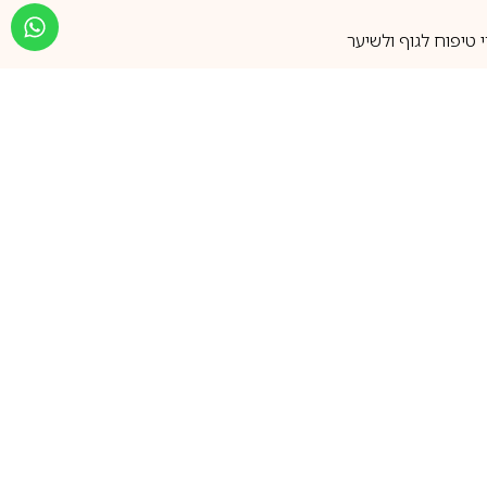
טיפוח לגוף ולשיער
מעל 25 שנות ותק
שירות אישי בוואטסאפ
הצטרפו למועדון ההטבות שלנו
וקבלו עדכונים על קופונים ומבצעים
שווים לפני כולם
support@ca