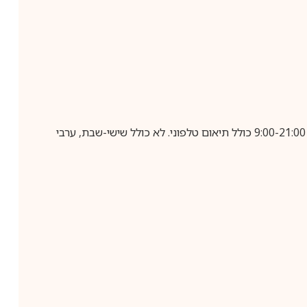
בביצוע הזמנה עד השעה 10:00 בימים א-ה, קבלת המשלוח תבוצע עד חמישה ימי עסקים מיום שלאחר ביצוע ההזמנה, בין השעות 9:00-21:00 כולל תיאום טלפוני. לא כולל שישי-שבת, ערבי