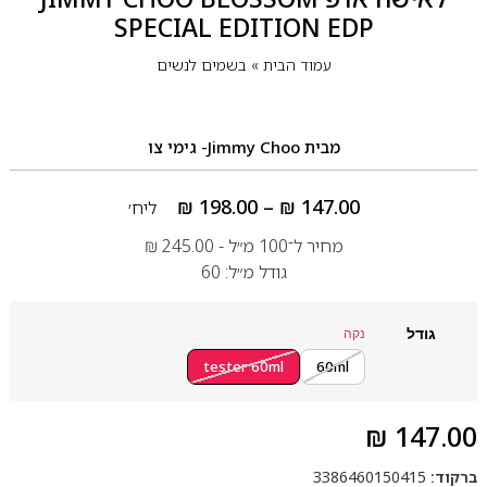
SPECIAL EDITION EDP
עמוד הבית
»
בשמים לנשים
מבית
Jimmy Choo- גימי צו
₪
198.00
–
₪
147.00
ליח׳
מחיר ל־100 מ״ל -
245.00
₪
גודל מ״ל: 60
גודל
נקה
tester 60ml
60ml
₪
147.00
ברקוד:
3386460150415