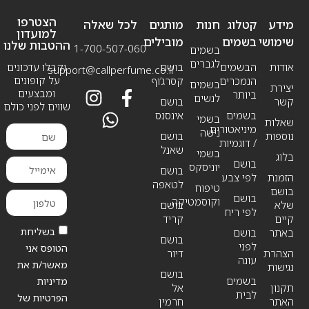
הצטרפו
מידע
קטלוג
חנות
מותגים
לכל שאלה
למועדון
שימושי
בשמים
מובילים
ההטבות שלנו
1-700-507-060
בשמים
לגברים
אודות
הבשמים
בושם
וקבלו עדכונים
support@callperfume.co.il
על קופונים
הנמכרים
קסרג’וף
בשמים
יצירת
ומבצעים
ביותר
לנשים
קשר
בושם
שווים לפני כולם
בשמים
אינסנס
בשמי
שאלות
מיניאטורים
נישה
נוספות
בושם
/ דוגמיות
שאנל
בשמי
בלוג
בושם
יוניסקס
בושם
הזמנת
לפי צבע
לטאפה
טיפוח
בושם
בושם
וקוסמטיקה
שלא
בושם
לפי ריח
קיים
קריד
בשליחת
באתר
בושם
בושם
לפני
הטופס אני
הצהרת
דיור
עונה
מאשר/ת את
נגישות
בושם
בשמים
מדיניות
תקנון
אל
לבית
הפרטיות של
האתר
חרמין