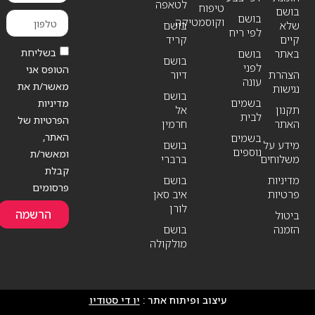
לטאפה
טיפוח
בושם
בושם
וקוסמטיקה
שלא
בושם
לפי ריח
קיים
קריד
בשליחת
באתר
בושם
בושם
לפני
הטופס אני
הצהרת
דיור
עונה
מאשר/ת את
נגישות
בושם
בשמים
מדיניות
תקנון
אל
לבית
הפרטיות של
האתר
חרמין
האתר,
בשמים
מידע על
בושם
נוספים
ומאשר/ת
משלוחים
ברברי
קבלת
מדיניות
בושם
פרסומים
פרטיות
איב סאן
לורן
הרשמה
ביטול
הזמנה
בושם
מולקולה
עיצוב ופיתוח אתר :
יו די סטודיו