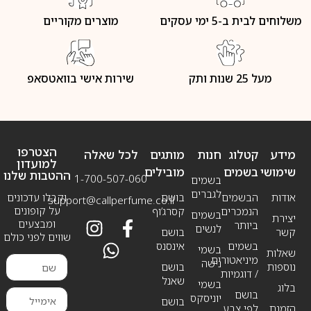
משלוחים לבית ב-5 ימי עסקים
מוצרים מקוריים
מעל 25 שנות ותק
שירות אישי בוואטסאפ
הצטרפו
מידע
קטלוג
חנות
מותגים
לכל שאלה
למועדון
שימושי
בשמים
מובילים
ההטבות שלנו
1-700-507-060
בשמים
לגברים
אודות
הבשמים
בושם
וקבלו עדכונים
support@callperfume.co.il
על קופונים
הנמכרים
קסרג’וף
בשמים
יצירת
ומבצעים
ביותר
לנשים
קשר
בושם
שווים לפני כולם
בשמים
אינסנס
בשמי
שאלות
מיניאטורים
נישה
נוספות
בושם
/ דוגמיות
שאנל
בשמי
בלוג
בושם
יוניסקס
בושם
הזמנת
לפי צבע