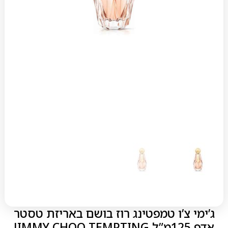
ג’ימי צ’ו טמפטינג רוז בושם באריזת טסטר
אדפ 125מ”ל JIMMY CHOO TEMPTING