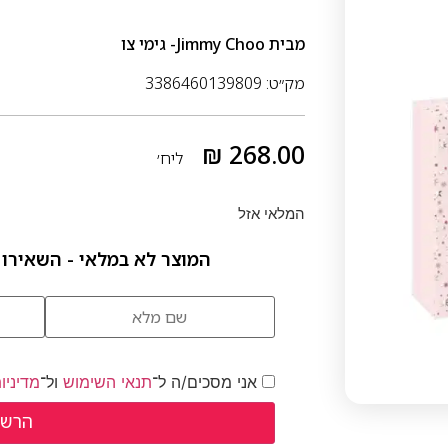
מבית
Jimmy Choo- גימי צו
מק״ט: 3386460139809
₪
268.00
ליח׳
המלאי אזל
המוצר לא במלאי - השאירו 
אני מסכים/ה ל־
תנאי השימוש
ול־
מדיניו