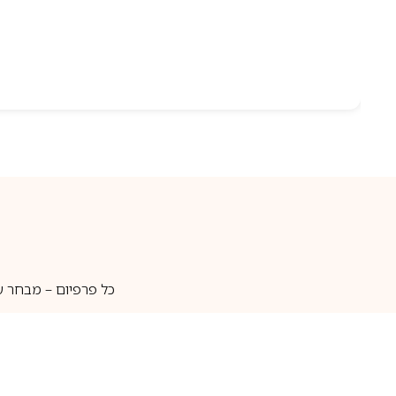
כל פרפיום – מבחר ע
איסוף עצמי
מאות מותגים