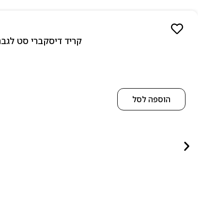
קריד דיסקברי סט לגבר 10 מל 5 יחידות אדפ – 5 Piece Discovery Set for men 5 x 10 ml EDP
הוספה לסל