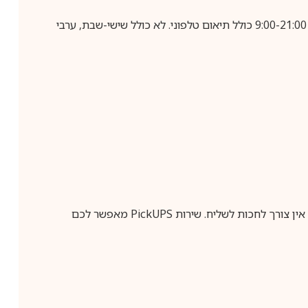
בביצוע הזמנה עד השעה 10:00 בימים א-ה, קבלת המשלוח תבוצע עד חמישה ימי עסקים מיום שלאחר ביצוע ההזמנה, בין השעות 9:00-21:00 כולל תיאום טלפוני. לא כולל שישי-שבת, ערבי
ין צורך לחכות לשליח. שירות
PickUPS
מאפשר לכם