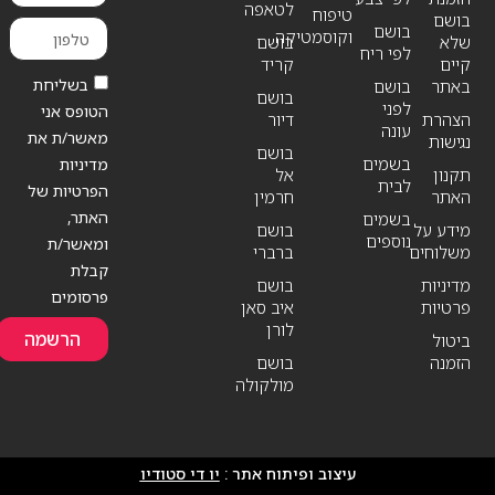
לטאפה
טיפוח
בושם
בושם
וקוסמטיקה
שלא
בושם
לפי ריח
קיים
קריד
בשליחת
באתר
בושם
בושם
לפני
הטופס אני
הצהרת
דיור
עונה
מאשר/ת את
נגישות
בושם
בשמים
מדיניות
תקנון
אל
לבית
הפרטיות של
האתר
חרמין
האתר,
בשמים
מידע על
בושם
נוספים
ומאשר/ת
משלוחים
ברברי
קבלת
מדיניות
בושם
פרסומים
פרטיות
איב סאן
לורן
הרשמה
ביטול
הזמנה
בושם
מולקולה
עיצוב ופיתוח אתר :
יו די סטודיו