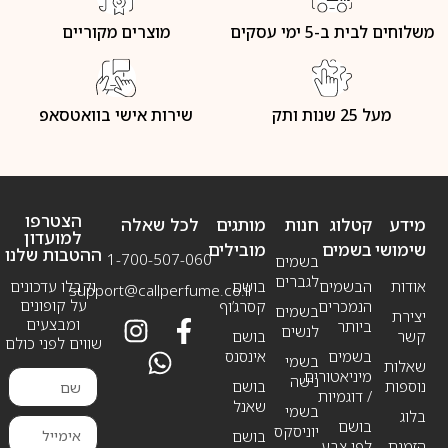
משלוחים לבית ב-5 ימי עסקים
מוצרים מקוריים
מעל 25 שנות ותק
שירות אישי בוואטסאפ
הצטרפו
מידע
קטלוג
חנות
מותגים
לכל שאלה
למועדון
שימושי
בשמים
מובילים
ההטבות שלנו
1-700-507-060
בשמים
לגברים
אודות
הבשמים
בושם
וקבלו עדכונים
support@callperfume.co.il
על קופונים
הנמכרים
קסרג’וף
בשמים
יצירת
ומבצעים
ביותר
לנשים
קשר
בושם
שווים לפני כולם
בשמים
אינסנס
בשמי
שאלות
מיניאטורים
נישה
נוספות
בושם
/ דוגמיות
שאנל
בשמי
בלוג
בושם
יוניסקס
בושם
הזמנת
לפי צבע