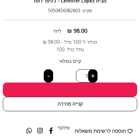
מבית
Lennifer Lopez – ג’ניפר לופז
מק״ט: 5050456082803
₪
98.00
ליח׳
מחיר ל־100 מ״ל -
98.00
₪
גודל מ״ל: 100
קיים במלאי
-
+
הוספה לסל
קנייה מהירה
שיתוף :
הוספה לרשימת משאלות