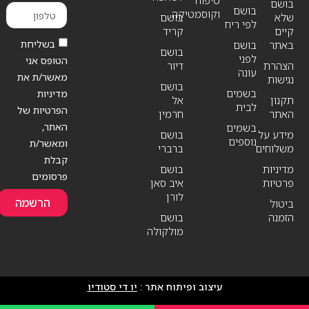
בושם
בושם
וקוסמטיקה
שלא
בושם
לפי ריח
קיים
קריד
בשליחת
באתר
בושם
בושם
לפני
הטופס אני
הצהרת
דיור
עונה
מאשר/ת את
נגישות
בושם
בשמים
מדיניות
תקנון
אל
לבית
הפרטיות של
האתר
חרמין
האתר,
בשמים
מידע על
בושם
נוספים
ומאשר/ת
משלוחים
ברברי
קבלת
מדיניות
בושם
פרסומים
פרטיות
איב סאן
לורן
הרשמה
ביטול
הזמנה
בושם
מולקולה
עיצוב ופיתוח אתר :
יו די סטודיו