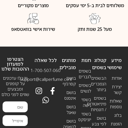
משלוחים לבית ב-5 ימי עסקים
מוצרים מקוריים
מעל 25 שנות ותק
שירות אישי בוואטסאפ
הצטרפו
מידע
קטלוג
חנות
מותגים
לכל שאלה
למועדון
שימושי
בשמים
מובילים
ההטבות שלנו
1-700-507-060
בשמים
לגברים
אודות
הבשמים
בושם
וקבלו עדכונים
support@callperfume.co.il
על קופונים
הנמכרים
קסרג’וף
בשמים
יצירת
ומבצעים
ביותר
לנשים
קשר
בושם
שווים לפני כולם
בשמים
אינסנס
בשמי
שאלות
מיניאטורים
נישה
נוספות
בושם
/ דוגמיות
שאנל
בשמי
בלוג
בושם
יוניסקס
בושם
הזמנת
לפי צבע
לטאפה
טיפוח