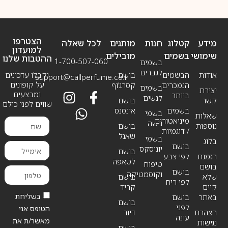
הצטרפו
מידע
קטלוג
חנות
מותגים
לכל שאלה
למועדון
שימושי
בשמים
מובילים
ההטבות שלנו
1-700-507-060
בשמים
לגברים
אודות
הבשמים
בושם
וקבלו עדכונים
support@callperfume.co.il
על קופונים
הנמכרים
קסרג’וף
בשמים
יצירת
ומבצעים
ביותר
לנשים
קשר
בושם
שווים לפני כולם
בשמים
אינסנס
בשמי
שאלות
מיניאטורים
נישה
נוספות
בושם
/ דוגמיות
שאנל
בשמי
בלוג
בושם
יוניסקס
בושם
הזמנת
לפי צבע
לטאפה
טיפוח
בושם
בושם
וקוסמטיקה
שלא
בושם
לפי ריח
קיים
קריד
בשליחת
באתר
בושם
בושם
לפני
הטופס אני
הצהרת
דיור
עונה
מאשר/ת את
נגישות
בושם