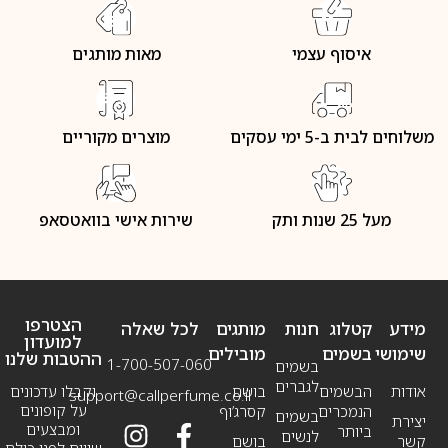
איסוף עצמי
מאות מותגים
משלוחים לבית ב-5 ימי עסקים
מוצרים מקוריים
מעל 25 שנות ותק
שירות אישי בוואטסאפ
הצטרפו
מידע
קטלוג
חנות
מותגים
לכל שאלה
למועדון
שימושי
בשמים
מובילים
ההטבות שלנו
1-700-507-060
בשמים
לגברים
אודות
הבשמים
בושם
וקבלו עדכונים
support@callperfume.co.il
על קופונים
הנמכרים
קסרג’וף
בשמים
יצירת
ומבצעים
ביותר
לנשים
קשר
בושם
שווים לפני כולם