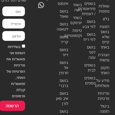
בשמים
אינסנס
בשמי
שאלות
מיניאטורים
נישה
נוספות
בושם
/ דוגמיות
שאנל
בשמי
בלוג
בושם
יוניסקס
בושם
הזמנת
לפי צבע
לטאפה
טיפוח
בושם
בושם
וקוסמטיקה
שלא
בושם
לפי ריח
קיים
קריד
בשליחת
באתר
בושם
בושם
לפני
הטופס אני
הצהרת
דיור
עונה
מאשר/ת את
נגישות
בושם
בשמים
מדיניות
תקנון
אל
לבית
הפרטיות של
האתר
חרמין
האתר,
בשמים
מידע על
בושם
נוספים
ומאשר/ת
משלוחים
ברברי
קבלת
מדיניות
בושם
פרסומים
פרטיות
איב סאן
לורן
הרשמה
ביטול
הזמנה
בושם