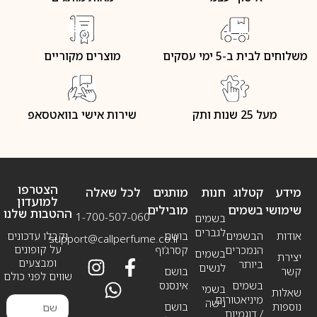
משלוחים לבית ב-5 ימי עסקים
מוצרים מקוריים
מעל 25 שנות ותק
שירות אישי בוואטסאפ
הצטרפו
מידע
קטלוג
חנות
מותגים
לכל שאלה
למועדון
שימושי
בשמים
מובילים
ההטבות שלנו
1-700-507-060
בשמים
לגברים
אודות
הבשמים
בושם
וקבלו עדכונים
support@callperfume.co.il
על קופונים
הנמכרים
קסרג’וף
בשמים
יצירת
ומבצעים
ביותר
לנשים
קשר
בושם
שווים לפני כולם
בשמים
אינסנס
בשמי
שאלות
מיניאטורים
נישה
נוספות
בושם
/ דוגמיות