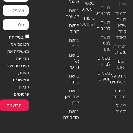
שאנל
בשמי
בלוג
בושם
יוניסקס
בושם
הזמנת
לפי צבע
לטאפה
טיפוח
בושם
בושם
וקוסמטיקה
שלא
בושם
לפי ריח
קיים
קריד
בשליחת
באתר
בושם
בושם
לפני
הטופס אני
הצהרת
דיור
עונה
מאשר/ת את
נגישות
בושם
בשמים
מדיניות
תקנון
אל
לבית
הפרטיות של
האתר
חרמין
האתר,
בשמים
מידע על
בושם
נוספים
ומאשר/ת
משלוחים
ברברי
קבלת
מדיניות
בושם
פרסומים
פרטיות
איב סאן
לורן
הרשמה
ביטול
הזמנה
בושם
מולקולה