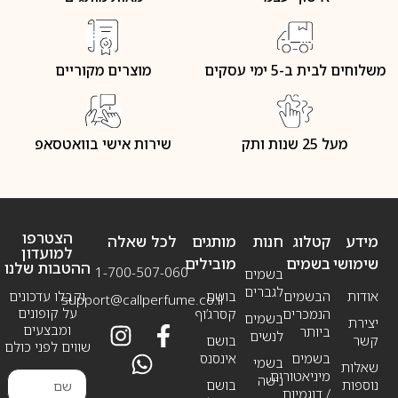
משלוחים לבית ב-5 ימי עסקים
מוצרים מקוריים
מעל 25 שנות ותק
שירות אישי בוואטסאפ
הצטרפו
מידע
קטלוג
חנות
מותגים
לכל שאלה
למועדון
שימושי
בשמים
מובילים
ההטבות שלנו
1-700-507-060
בשמים
לגברים
אודות
הבשמים
בושם
וקבלו עדכונים
support@callperfume.co.il
על קופונים
הנמכרים
קסרג’וף
בשמים
יצירת
ומבצעים
ביותר
לנשים
קשר
בושם
שווים לפני כולם
בשמים
אינסנס
בשמי
שאלות
מיניאטורים
נישה
נוספות
בושם
/ דוגמיות