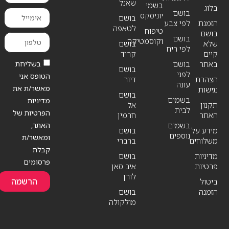
שאנל
בשמי
בלוג
בושם
יוניסקס
בושם
הזמנת
לפי צבע
לטאפה
טיפוח
בושם
בושם
וקוסמטיקה
שלא
בושם
לפי ריח
קיים
קריד
בשליחת
באתר
בושם
בושם
לפני
הטופס אני
הצהרת
דיור
עונה
מאשר/ת את
נגישות
בושם
בשמים
מדיניות
תקנון
אל
לבית
הפרטיות של
האתר
חרמין
האתר,
בשמים
מידע על
בושם
נוספים
ומאשר/ת
משלוחים
ברברי
קבלת
מדיניות
בושם
פרסומים
פרטיות
איב סאן
לורן
הרשמה
ביטול
הזמנה
בושם
מולקולה